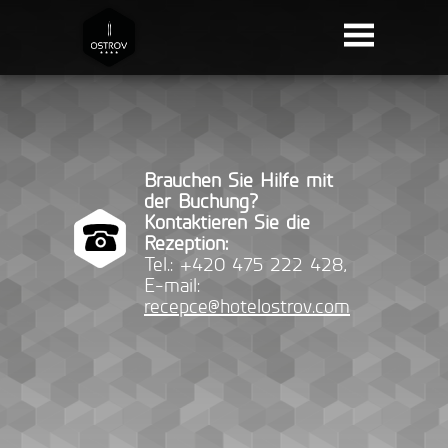
Brauchen Sie Hilfe mit
der Buchung?
Kontaktieren Sie die
Rezeption:
Tel.: +420 475 222 428,
E-mail:
recepce@hotelostrov.com