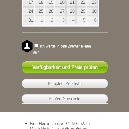
17
18
19
20
21
22
23
24
25
26
27
28
29
30
31
1
2
3
4
5
6
Ich werde in dem Zimmer alleine
sein
Komplett Preisliste
Kaufen Gutschein
Eine Fläche von ca. 34-40 m2, die
Möglichkeit, 1 zusätzliche Betten