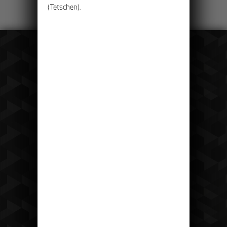
(Tetschen).
Recepce
tel: +420 475 222 428
mail:
recepce@hotelostrov.com
co bude dál?
Hotel Ostrov
Ostrov u Tisé 12 403 36 Tisá