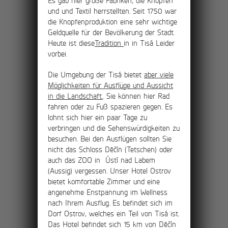
Es gab hier große Fabriken, die Knopfen
und und Textil herrstellten. Seit 1750 war
die Knopfenproduktion eine sehr wichtige
Geldquelle für der Bevölkerung der Stadt.
Heute ist diese
Tradition
in in Tisá Leider
vorbei.
Die Umgebung der Tisá bietet
aber viele
Möglichkeiten für Ausflüge und Aussicht
in die Landschaft.
. Sie können hier Rad
fahren oder zu Fuß spazieren gegen. Es
lohnt sich hier ein paar Tage zu
verbringen und die Sehenswürdigkeiten zu
besuchen. Bei den Ausflügen sollten Sie
nicht das Schloss Děčín (Tetschen) oder
auch das ZOO in Ústí nad Labem
(Aussig) vergessen. Unser Hotel Ostrov
bietet komfortable Zimmer und eine
angenehme Enstpannung im Wellness
nach Ihrem Ausflug. Es befindet sich im
Dorf Ostrov, welches ein Teil von Tisá ist.
Das Hotel befindet sich 15 km von Děčín