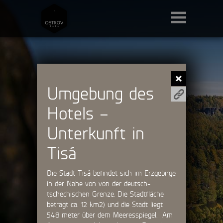
Umgebung des
Hotels –
Unterkunft in
Tisá
Die Stadt Tisá befindet sich im Erzgebirge
in der Nähe von von der deutsch-
tschechischen Grenze. Die Stadtfläche
beträgt ca. 12 km
2
) und die Stadt liegt
548 meter über dem Meeresspiegel. Am