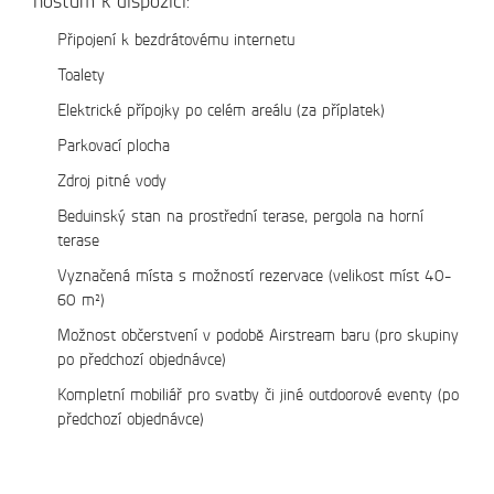
hostům k dispozici:
Připojení k bezdrátovému internetu
Toalety
Elektrické přípojky po celém areálu (za příplatek)
Parkovací plocha
Zdroj pitné vody
Beduinský stan na prostřední terase, pergola na horní
terase
Vyznačená místa s možností rezervace (velikost míst 40-
60 m²)
Možnost občerstvení v podobě Airstream baru (pro skupiny
po předchozí objednávce)
Kompletní mobiliář pro svatby či jiné outdoorové eventy (po
předchozí objednávce)