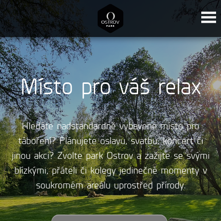
Místo pro váš relax
Hledáte nadstandardně vybavené místo pro
táboření? Plánujete oslavu, svatbu, koncert či
jinou akci? Zvolte park Ostrov a zažijte se svými
blízkými, přáteli či kolegy jedinečné momenty v
soukromém areálu uprostřed přírody.