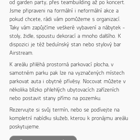
od garden party, přes teambuilding až po koncert.
Jsme připraveni na formální i neformální akce a
pokud chcete, rádi vám pomůžeme s organizací.
Taky vám zapůjčíme veškeré vybavení a nábytek -
stoly, židle, spoustu dekorací a mnoho dalšího. K
dispozici je též beduínský stan nebo stylový bar
Airstream.
K areálu přiléhá prostorná parkovací plocha, v
samotném parku pak Ize na vyznačených místech
parkovat auta i obytné přívěsy. Nocovat můžete v
několika blízko přilehlých ubytovacích zařízeních
nebo postavit stany přímo na pozemku.
Rezervujte si svůj termín, nebo se podívejte na
kompletní nabídku služeb, kterou k pronájmu areálu
poskytujeme.