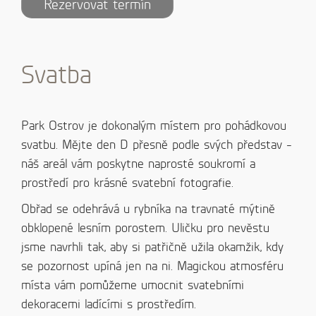
Rezervovat termín
Svatba
Park Ostrov je dokonalým místem pro pohádkovou
svatbu. Mějte den D přesně podle svých představ -
náš areál vám poskytne naprosté soukromí a
prostředí pro krásné svatební fotografie.
Obřad se odehrává u rybníka na travnaté mýtině
obklopené lesním porostem. Uličku pro nevěstu
jsme navrhli tak, aby si patřičně užila okamžik, kdy
se pozornost upíná jen na ni. Magickou atmosféru
místa vám pomůžeme umocnit svatebními
dekoracemi ladícími s prostředím.