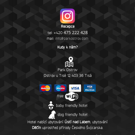
Recepce
475 222 428
tel: +420
mail:
info@parkostrov.com
Kudy k nám?
Park Ostrov
Ostrov u Tisé 12 403 36 Tisá
Hotel nabízí
ubytování
Ústí nad Labem
,
ubytování
Děčín
uprostřed přírody
Českého Švýcarska
.