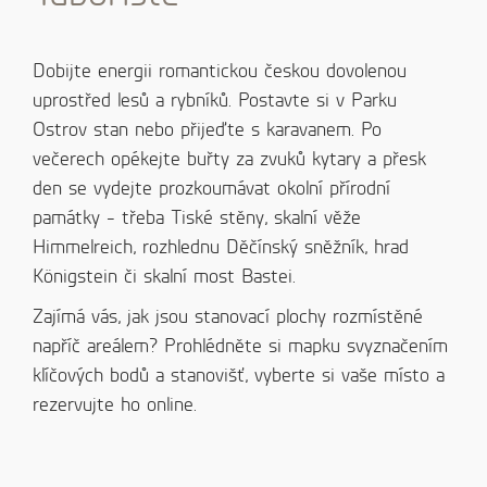
Dobijte energii romantickou českou dovolenou
uprostřed lesů a rybníků. Postavte si v Parku
Ostrov stan nebo přijeďte s karavanem. Po
večerech opékejte buřty za zvuků kytary a přesk
den se vydejte prozkoumávat okolní přírodní
památky - třeba Tiské stěny, skalní věže
Himmelreich, rozhlednu Děčínský sněžník, hrad
Königstein či skalní most Bastei.
Zajímá vás, jak jsou stanovací plochy rozmístěné
napříč areálem? Prohlédněte si mapku svyznačením
klíčových bodů a stanovišť, vyberte si vaše místo a
rezervujte ho online.