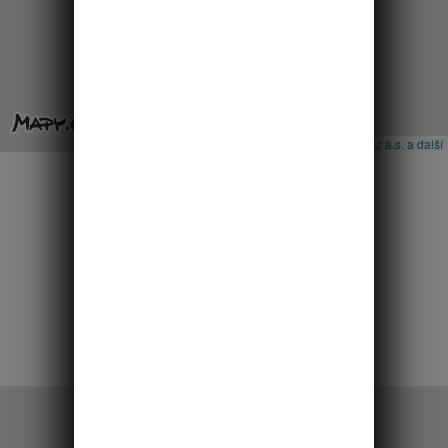
Leaflet
|
© Seznam.cz a.s. a další