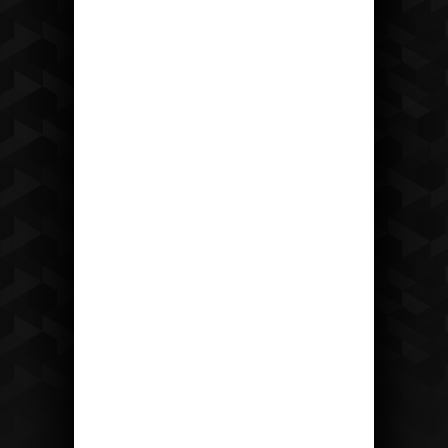
tel: +420 475 222 428
mail:
recepce@hotelostrov.com
Kudy k nám?
Hotel Ostrov
Ostrov u Tisé 12 403 36 Tisá