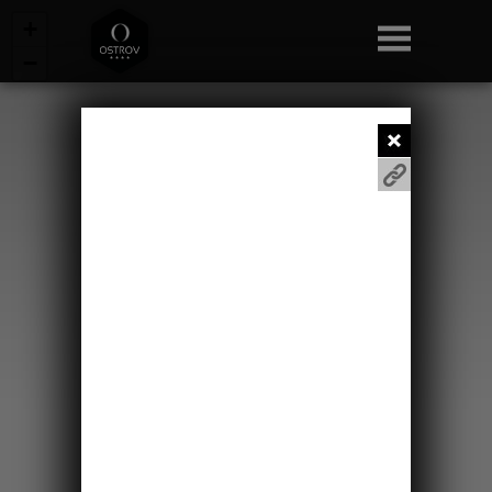
+
−
Zjistit trasu