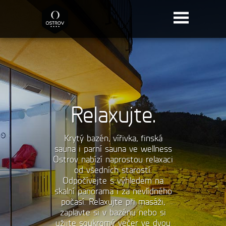
Relaxujte.
Krytý bazén, vířivka, finská
sauna i parní sauna ve wellness
Ostrov nabízí naprostou relaxaci
od všedních starostí.
Odpočívejte s výhledem na
skalní panorama i za nevlídného
počasí. Relaxujte při masáži,
zaplavte si v bazénu nebo si
užijte soukromý večer ve dvou