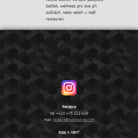
balíček, wellness pro dva při
svíčkách, nebo večeři v naší
restauraci.
Recepce
tel: +420 475 222 428
mail:
recepce@hotelostrov.com
Kudy k nám?