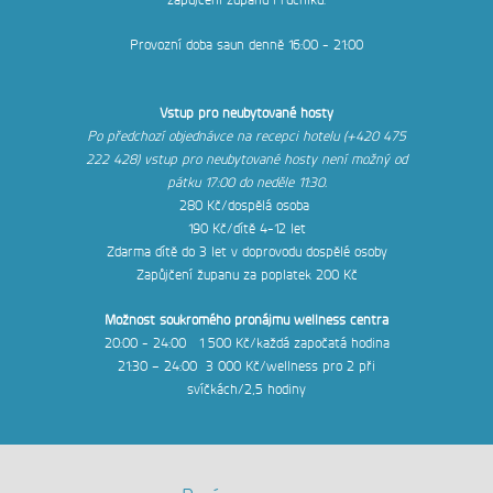
Provozní doba saun denně 16:00 - 21:00
Vstup pro neubytované hosty
Po předchozí objednávce na recepci hotelu (+420 475
222 428) vstup pro neubytované hosty není možný od
pátku 17:00 do neděle 11:30.
280 Kč/dospělá osoba
190 Kč/dítě 4-12 let
Zdarma dítě do 3 let v doprovodu dospělé osoby
Zapůjčení županu za poplatek 200 Kč
Možnost soukromého pronájmu wellness centra
20:00 - 24:00 1 500 Kč/každá započatá hodina
21:30 – 24:00 3 000 Kč/wellness pro 2 při
svíčkách/2,5 hodiny