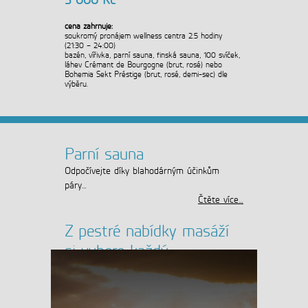
cena zahrnuje:
soukromý pronájem wellness centra 2.5 hodiny
(21:30 – 24:00)
bazén, vířivka, parní sauna, finská sauna, 100 svíček,
láhev Crémant de Bourgogne (brut, rosé) nebo
Bohemia Sekt Préstige (brut, rosé, demi-sec) dle
výběru.
Parní sauna
Odpočívejte díky blahodárným účinkům
páry…
Čtěte více…
Z pestré nabídky masáží
si vybere každý
Cítíte únavu, bolesti zad, svalové napětí,
nebo se jen potřebujete uvolnit a relaxovat?
Naši maséři jsou tu pro vás…