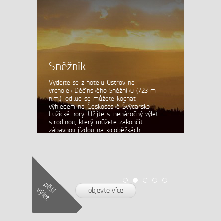
Čtěte více…
Všechny články
Sněžník
Vydejte se z hotelu Ostrov na
vrcholek Děčínského Sněžníku (723 m
n.m.), odkud se můžete kochat
výhledem na Českosaské Švýcarsko i
Lužické hory. Užijte si nenáročný výlet
s rodinou, který můžete zakončit
zábavnou jízdou na koloběžkách.
pěší
výlet
objevte více