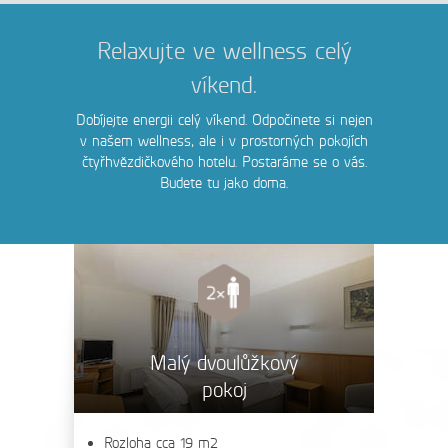
Relaxujte ve wellness celý
víkend.
Dobíjejte energii celý víkend. Odpočinete si nejen
v našem wellness, ale i v prostorných pokojích
čtyřhvězdičkového hotelu. Postaráme se o vás.
Budete tu jako doma.
Malý dvoulůžkový
pokoj
Rozloha cca 19 m2