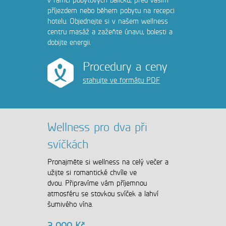
v rámci pobytových balíčků, před vaším
příjezdem nebo během pobytu na recepci
hotelu. Objednejte si v našem wellness
centru masáž a zažeňte únavu, bolesti a
dobijte energii.
Procedury a ceny
stahujte ve formátu PDF
Wellness pro dva při
svíčkách
Pronajměte si wellness na celý večer a
užijte si romantické chvíle ve
dvou. Připravíme vám příjemnou
atmosféru se stovkou svíček a lahví
šumivého vína.
3 000 Kč