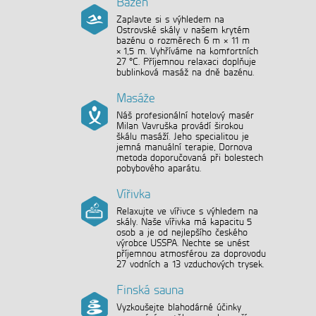
Bazén
Zaplavte si s výhledem na
Ostrovské skály v našem krytém
bazénu o rozměrech 6 m × 11 m
× 1,5 m. Vyhříváme na komfortních
27 °C. Příjemnou relaxaci doplňuje
bublinková masáž na dně bazénu.
Masáže
Náš profesionální hotelový masér
Milan Vavruška provádí širokou
škálu masáží. Jeho specialitou je
jemná manuální terapie, Dornova
metoda doporučovaná při bolestech
pobybového aparátu.
Vířivka
Relaxujte ve vířivce s výhledem na
skály. Naše vířivka má kapacitu 5
osob a je od nejlepšího českého
výrobce USSPA. Nechte se unést
příjemnou atmosférou za doprovodu
27 vodních a 13 vzduchových trysek.
Finská sauna
Vyzkoušejte blahodárné účinky