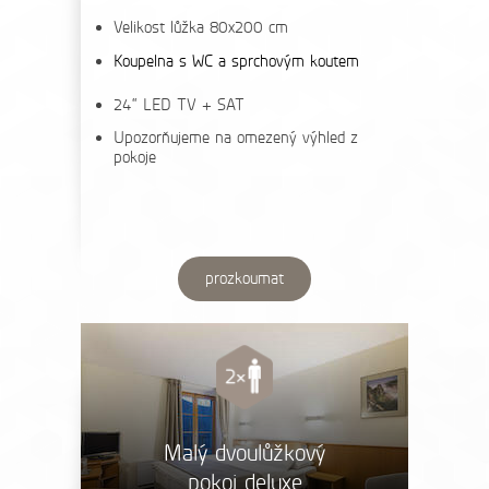
Velikost lůžka 80x200 cm
Koupelna s WC a sprchovým koutem
24“ LED TV + SAT
Upozorňujeme na omezený výhled z
pokoje
prozkoumat
Malý dvoulůžkový
pokoj deluxe