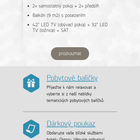
2× samostatný pokoj + 2× předsíň
Balkón (9 m2) s posezením
42“ LED TV (obývací pokoj) + 32“ LED
TV (ložnice) + SAT
prozkoumat
Pobytové balíčky
Přijeďte k nám relaxovat a
vyberte si z naší nabídky
tematických pobytových balíčků.
Dárkový poukaz
Obdarujte vaše blízké službami
hotelu Ostrov. Věnujte pobytový