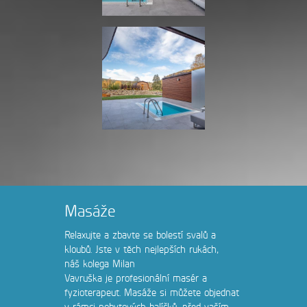
Masáže
Relaxujte a zbavte se bolestí svalů a
kloubů. Jste v těch nejlepších rukách,
náš kolega Milan
Vavruška je profesionální masér a
fyzioterapeut. Masáže si můžete objednat