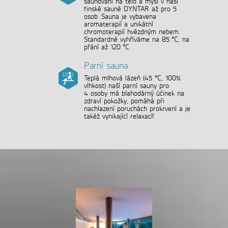
saunování na tělo a mysl v naší
finské sauně DYNTAR až pro 5
osob. Sauna je vybavena
aromaterapií a unikátní
chromoterapií hvězdným nebem.
Standardně vyhříváme na 85 °C, na
přání až 120 °C.
Parní sauna
Teplá mlhová lázeň (45 °C, 100%
vlhkost) naší parní sauny pro
4 osoby má blahodárný účinek na
zdraví pokožky, pomáhá při
nachlazení poruchách prokrvení a je
takéž vynikající relaxací!