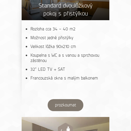
Standard dvoulůžkový
pokoj s přistýlkou
Rozloha cca 34 – 40 m2
Možnost jedné přistýlky
Velikost lůžka 90x210 cm
Koupelna s WC a s vanou a sprchovou
zástěnou
32“ LED TV + SAT
Francouzská okna s malým balkonem
prozkoumat