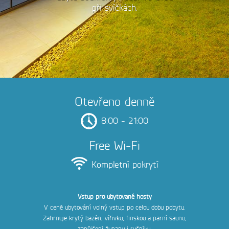
při svíčkách.
Otevřeno denně
8:00 - 21:00
Free Wi-Fi
Kompletní pokrytí
Vstup pro ubytované hosty
V ceně ubytování volný vstup po celou dobu pobytu.
Zahrnuje krytý bazén, vířivku, finskou a parní saunu,
zapůjčení županu i ručníku.