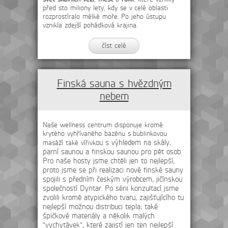
před sto miliony lety, kdy se v celé oblasti
rozprostíralo mělké moře. Po jeho ústupu
vznikla zdejší pohádková krajina.
číst celé
Finská sauna s hvězdným
nebem
Naše wellness centrum disponuje kromě
krytého vyhřívaného bazénu s bublinkovou
ou s výhledem na skály,
masáží také vířivk
parní saunou a finskou saunou pro pět osob.
Pro naše hosty jsme chtěli jen to nejlepší,
proto jsme se při realizaci nové finské sauny
spojili s předním českým výrobcem, jičínskou
společností Dyntar. Po sérii konzultací jsme
zvolili kromě atypického tvaru, zajišťujícího tu
nejlepší možnou distribuci tepla;
také
špičkové materiály a několik malý
ch
"vychytávek
", které
zajistí jen ten nejlepší