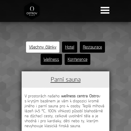
Všechny články
Hotel
Restaurace
Wellness
Konference
Parní sauna
V prostorách našeho
wellness centra Ostro
v
s krytým bazénem je vám k dispozici kromě
jiného i parní sauna pro 4 osoby. Teplá mlhová
lázeň (45 °C, 100% vlhkost) působí blahodárně
na dýchací cesty, celkové uvolnění těla a je
vhodná i pro kardiaky, děti nebo ty, kterým
nevyhovuje klasická finská sauna.