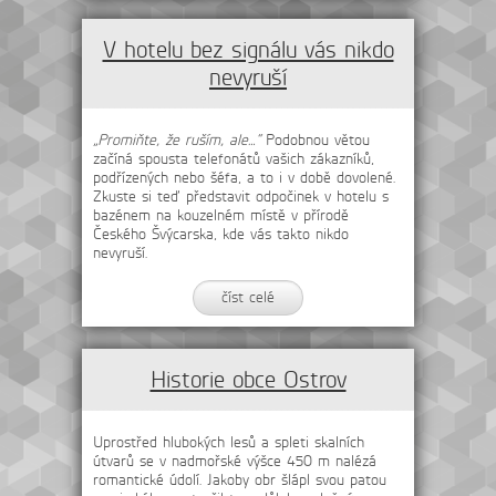
V hotelu bez signálu vás nikdo
nevyruší
„Promiňte, že ruším, ale…“
Podobnou větou
začíná spousta telefonátů vašich zákazníků,
podřízených nebo šéfa, a to i v době dovolené.
Zkuste si teď představit odpočinek v hotelu s
bazénem na kouzelném místě v přírodě
Českého Švýcarska, kde vás takto nikdo
nevyruší.
číst celé
Historie obce Ostrov
Uprostřed hlubokých lesů a spleti skalních
útvarů se v nadmořské výšce 450 m nalézá
romantické údolí. Jakoby obr šlápl svou patou