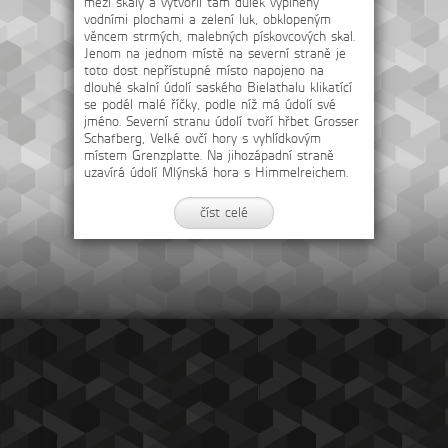
mezi skály a vytvořil tam důlek vyplněný
vodními plochami a zelení luk, obklopeným
věncem strmých, malebných pískovcových skal.
Jenom na jednom místě na severní straně je
toto dost nepřístupné místo napojeno na
dlouhé skalní údolí saského Bielathalu klikatící
se podél malé říčky, podle níž má údolí své
jméno. Severní stranu údolí tvoří hřbet Grosser
Schafberg, Velké ovčí hory s vyhlídkovým
místem Grenzplatte. Na jihozápadní straně
uzavírá údolí Mlýnská hora s Himmelreichem.
číst celé