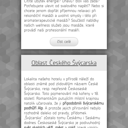
Cítíte úbytek energie? Únavu? Bolí vás záda?
Potřebujete ulevit od svalového napětí? Nebo si
chcete jenom dopřát příjemnou relaxaci při
rekondiční masáži a uvolnit smysly i tělo při
aromaterapeutické masáži? Součástí nabídky
našich wellness služeb jsou masáže, které
provádí naši profesionální maséři.
číst celé
Oblast Českého Švýcarska
Lokalita našeho hotelu v přírodě náleží do
oblasti známé pod zlidovělým názvem České
Švýcarsko, resp. nepřesně Českosaské
Švýcarsko. Toto pojmenování má kořeny v 18.
století. Romantikům putujícím místní krajinou
natolik učarovala, že ji
připodobnili švýcarskému
podhůří Alp
. A protože jejich přirovnání nebylo
rozhodně daleko od pravdy, přídomek
„Švýcarsko“ zůstalo tomu Českému i Saskému
dodnes. Českosaské Švýcarsko je podivuhodný
svět skalních věží
,
měst
a
roklí
, které vznikly