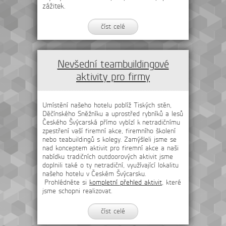
zážitek.
číst celé
Nevšední teambuildingové
aktivity pro firmy
Umístění našeho hotelu poblíž Tiských stěn,
Děčínského Sněžníku a uprostřed rybníků a lesů
Českého Švýcarská přímo vybízí k netradičnímu
zpestření vaší firemní akce, firemního školení
nebo teabuildingů s kolegy. Zamýšleli jsme se
nad konceptem aktivit pro firemní akce a naši
nabídku tradičních outdoorových aktivit jsme
doplnili také o ty netradiční, využívající lokalitu
našeho hotelu v Českém Švýcarsku.
Prohlédněte si
kompletní přehled aktivit
, které
jsme schopni realizovat.
číst celé