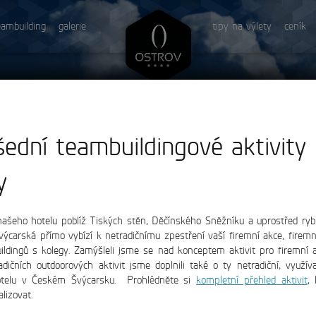
eambuilding
galerie
tipy na výlety
ceník
ední teambuildingové aktivity
y
ašeho hotelu poblíž Tiských stěn, Děčínského Sněžníku a uprostřed ryb
ýcarská přímo vybízí k netradičnímu zpestření vaší firemní akce, firemn
ildingů s kolegy. Zamýšleli jsme se nad konceptem aktivit pro firemní 
adičních outdoorových aktivit jsme doplnili také o ty netradiční, využívají
telu v Českém Švýcarsku. Prohlédněte si
kompletní přehled aktivit
,
lizovat.