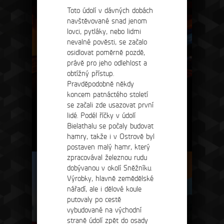
Toto údolí v dávných dobách
navštěvované snad jenom
lovci, pytláky, nebo lidmi
nevalné pověsti, se začalo
osidlovat poměrně pozdě,
právě pro jeho odlehlost a
obtížný přístup.
Pravděpodobně někdy
koncem patnáctého století
se začali zde usazovat první
lidé. Podél říčky v údolí
Bielathalu se počaly budovat
hamry, takže i v Ostrově byl
restaurace
postaven malý hamr, který
zpracovával železnou rudu
dobývanou v okolí Sněžníku.
Výrobky, hlavně zemědělské
nářadí, ale i dělové koule
putovaly po cestě
vybudované na východní
straně údolí zpět do osady