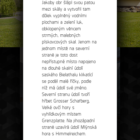
Jakoby obr šlápl svou patou
mezi skály a vytvořil tam
důlek vyplněný vodními
plochami a zelení luk,
obklopeným věncem
strmých, malebných
pískovcových skal. Jenom na
jednom místě na severní
straně je toto dost
nepřístupné místo napojeno
na dlouhé skalní údolí
saského Bielathalu klikatící
se podél malé říčky, podle
níž má údolí své jméno.
Severní stranu údolí tvoří
hřbet Grosser Schafberg,
Velké ovčí hory s
vyhlídkovým místem
Grenzplatte. Na jihozápadní
straně uzavírá údolí Mlýnská
ubytování
hora s Himmelreichem.