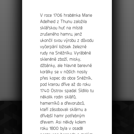
čtěte více…
vně, vypněte
Cítíte únavu,
Oblast Saského
V roce 1706 hraběnka Marie
potřebujete 
Švýcarska
Adelheid z Thunu založila
pro vás…
ov
sklářskou huť na místě
čtěte více…
Oblas
Nechte se okouzlit lázeňskými městy, stolovými
zrušeného hamru, jenž
ch útvarů se
horami nebo monumentálními věžemi tyčícími se
ukončil svou výrobu z důvodu
Švýca
cké údolí
vysoko nad Labem…
vyčerpání ložisek železné
čtěte více…
rudy na Sněžníku. Vyráběné
Poznejte krá
skleněné zboží, misky,
soutěsek Ka
džbánky, ale hlavně barevné
České republ
korálky se v nůších nosily
čtěte více…
přes kopec do obce Sněžník,
pod kterou dříve až do roku
Všechny články
1740 Ostrov spadal. Sídlilo tu
několik rodin sklářů,
hamerníků a dřevorubců,
kteří zásobovali sklárnu a
dřívější hamr potřebným
dřevem. Asi někdy kolem
roku 1800 byla v osadě