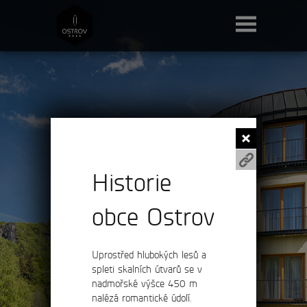
Historie
obce Ostrov
Uprostřed hlubokých lesů a
spleti skalních útvarů se v
nadmořské výšce 450 m
nalézá romantické údolí.