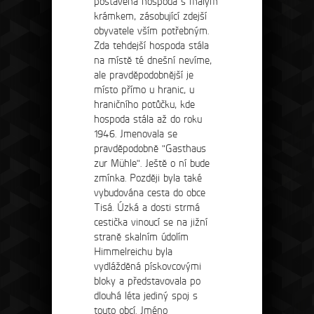
postavena hospoda s malým
krámkem, zásobující zdejší
obyvatele vším potřebným.
Zda tehdejší hospoda stála
na místě té dnešní nevíme,
ale pravděpodobnější je
místo přímo u hranic, u
Recepce
hraničního potůčku, kde
tel: +420 475 222 428
hospoda stála až do roku
mail:
recepce@hotelostrov.com
1946. Jmenovala se
pravděpodobně "Gasthaus
Kudy k nám?
zur Mühle". Ještě o ní bude
zmínka. Později byla také
vybudována cesta do obce
Tisá. Úzká a dosti strmá
Hotel Ostrov
cestička vinoucí se na jižní
Ostrov u Tisé 12 403 36 Tisá
straně skalním údolím
Himmelreichu byla
vydlážděná pískovcovými
bloky a představovala po
dlouhá léta jediný spoj s
touto obcí. Jméno