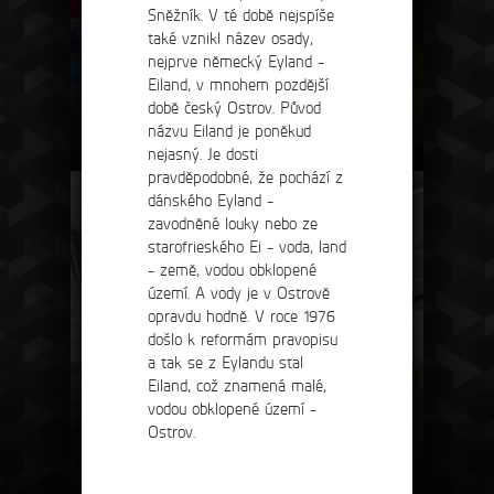
Sněžník. V té době nejspíše
také vznikl název osady,
nejprve německý Eyland -
Eiland, v mnohem pozdější
době český Ostrov. Původ
názvu Eiland je poněkud
wellness
nejasný. Je dosti
pravděpodobné, že pochází z
dánského Eyland -
zavodněné louky nebo ze
starofrieského Ei - voda, land
- země, vodou obklopené
území. A vody je v Ostrově
opravdu hodně. V roce 1976
došlo k reformám pravopisu
a tak se z Eylandu stal
Eiland, což znamená malé,
vodou obklopené území -
Ostrov.
teambuilding