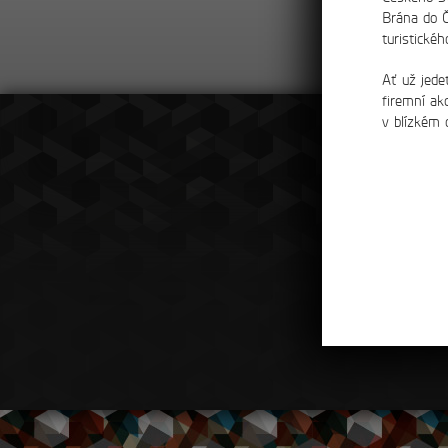
Brána do Č
turistickéh
Ať už jede
firemní ak
v blízkém 