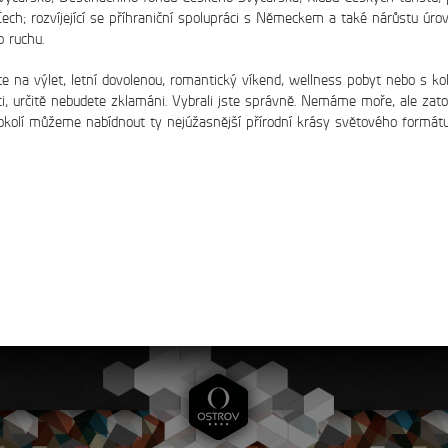
ech; rozvíjející se příhraniční spolupráci s Německem a také nárůstu úro
o ruchu.
Všechny články
te na výlet, letní dovolenou, romantický víkend, wellness pobyt nebo s ko
ci, určitě nebudete zklamáni. Vybrali jste správně. Nemáme moře, ale zat
okolí můžeme nabídnout ty nejúžasnější přírodní krásy světového formátu
Recepce
tel: +420 475 222 428
mail:
recepce@hotelostrov.com
Kudy k nám?
Hotel Ostrov
Ostrov u Tisé 12
403 36 Tisá