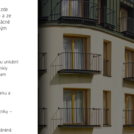
 zde
o a ze
zácné
ným
u unikátní
nikly
ipem
arku a
tníky –
hráněná