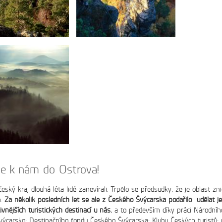
restaurace
wellness
ky
Dárkový po
yberte si z naší nabídky
Obdarujte vaše blízké s
ků.
pobytový balíček, wellne
naší restauraci.
te k nám do Ostrova!
Oblast Saského Švý
inkům páry…
Nechte se okouzlit lázeňskými městy, sto
eský kraj dlouhá léta lidé zanevírali. Trpělo se předsudky, že je oblast zn
monumentálními věžemi tyčícími se vyso
m.
Za několik posledních let se ale z Českého Švýcarska podařilo udělat j
čtěte více…
ivnějších turistických destinací u nás
, a to především díky práci Národní
ýcarsko; Destinačního fondu Českého Švýcarska; Klubu Českých turistů; 