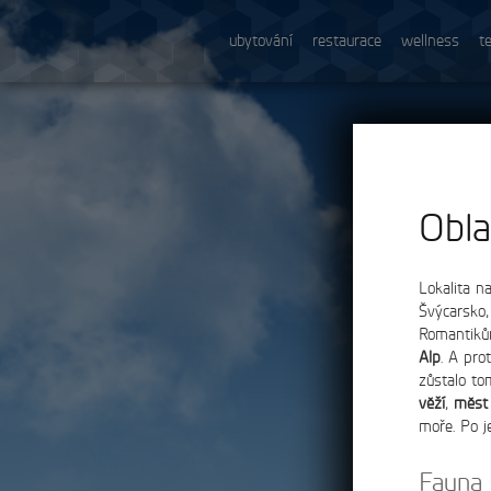
ubytování
restaurace
wellness
t
Obla
Lokalita n
Švýcarsko,
Romantikům
Alp
. A pro
zůstalo t
věží
,
měst
moře. Po j
Fauna 