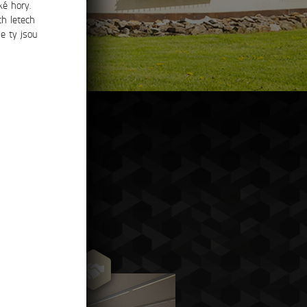
ké hory.
ch letech
e ty jsou