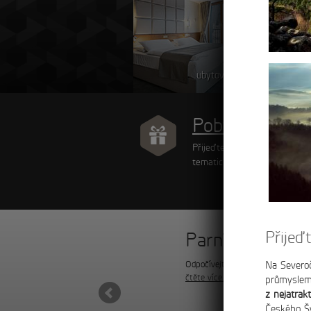
ubytování
Pobytové balíč
Přijeďte k nám relaxovat a v
tematických pobytových balíč
Přijeď
e Ostrov
Parní sauna
spleti skalních útvarů se v nadmořské výšce
Odpočívejte díky blahodárným úč
Na Severoč
čtěte více…
lí osady Ostrov.
průmysle
z nejatrakt
Českého Šv