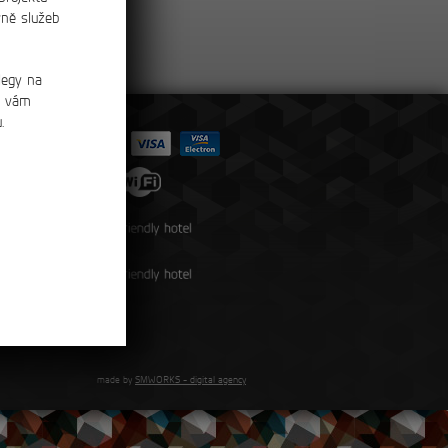
čtěte více…
vně služeb
legy na
o vám
.
made by
SMWORKS - digital agency