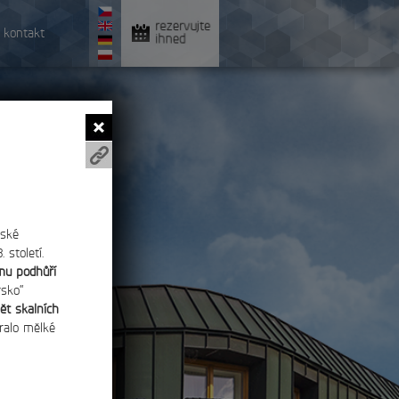
rezervujte
kontakt
ihned
eské
století.
mu podhůří
rsko“
ět skalních
íralo mělké