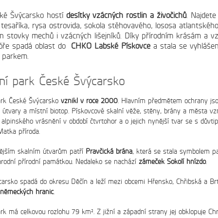
ké Švýcarsko hostí
desítky vzácných rostlin a živočichů
. Najdete
 tesaříka, rysa ostrovida, sokola stěhovavého, lososa atlantskéh
lin stovky mechů i vzácných lišejníků. Díky přírodním krásám a v
lóře spadá oblast do
CHKO Labské Pískovce
a stala se vyhláše
 parkem.
ní park České Švýcarsko
ark České Švýcarsko
vznikl v roce 2000
. Hlavním předmětem ochrany jso
 útvary a místní biotop. Pískovcové skalní věže, stěny, brány a města vz
 alpinského vrásnění v období čtvrtohor a o jejich nynější tvar se s důvt
Matka příroda.
ějším skalním útvarům patří
Pravčická brána
, která se stala symbolem p
rodní přírodní památkou. Nedaleko se nachází
zámeček Sokolí hnízdo
.
arsko spadá do okresu Děčín a leží mezi obcemi Hřensko, Chřibská a Br
i německých hranic
.
rk má celkovou rozlohu 79 km². Z jižní a západní strany jej obklopuje C