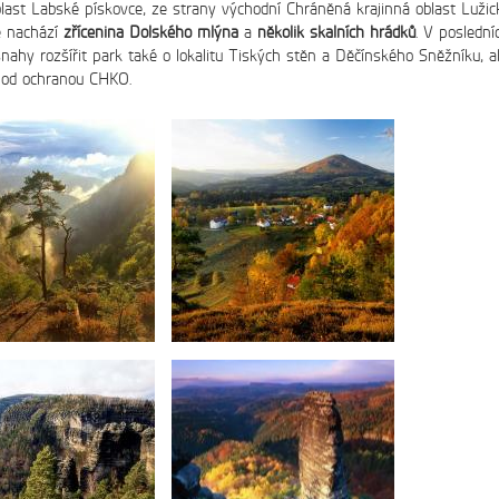
blast Labské pískovce, ze strany východní Chráněná krajinná oblast Lužic
e nachází
zřícenina Dolského mlýna
a
několik skalních hrádků
. V poslední
snahy rozšířit park také o lokalitu Tiských stěn a Děčínského Sněžníku, al
pod ochranou CHKO.