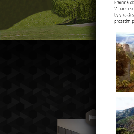
krajinná o
V parku s
byly také 
prozatím 