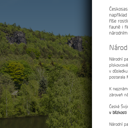
Českosas
například
říše rost
fauně i f
národním
Národ
Národní p
pískovcové
v důsledku
postarala 
K nejznám
zároveň ná
České Švýc
v blízkost
Národní pa