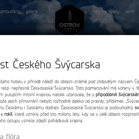
eambuilding
galerie
tipy na výlety
ceník
st Českého Švýcarska
ašeho hotelu v přírodě náleží do oblasti známé pod zlidovělým názvem Č
 resp. nepřesně Českosaské Švýcarsko. Toto pojmenování má kořeny v 18. 
 putujícím místní krajinou natolik učarovala, že ji
připodobnili švýcarské
tože jejich přirovnání nebylo rozhodně daleko od pravdy, přídomek „Švýca
omu Českému i Saskému dodnes. Českosaské Švýcarsko je podivuhodný
sv
a
roklí
, které vznikly před sto miliony lety, kdy se v celé oblasti rozprost
eho ústupu vznikla zdejší pohádková krajina.
a flóra