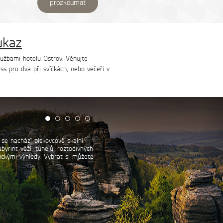
prozkoumat
ukaz
lužbami hotelu Ostrov. Věnujte
ss pro dva při svíčkách, nebo večeři v
rcholek Děčínského Sněžníku (723
at výhledem na Českosaské
si nenáročný výlet s rodinou,
jízdou na koloběžkách.