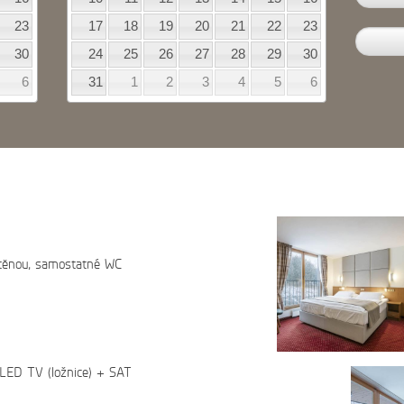
23
17
18
19
20
21
22
23
30
24
25
26
27
28
29
30
6
31
1
2
3
4
5
6
těnou, samostatné WC
 LED TV (ložnice) + SAT