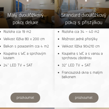
Malý dvoulůžkový
Standard dvoulůžkový
pokoj deluxe
pokoj s přistýlkou
Rozloha cca 19 m2
Rozloha cca 34 – 40 m2
Velikost lůžka 80 x 200 cm
Možnost jedné přistýlky
Balkon s posezením cca 4 m2
Velikost lůžka 90x210 cm
Koupelna s WC a sprchovým
Koupelna s WC a s vanou a
koutem
sprchovou zástěnou
24“ LED TV + SAT
32“ LED TV + SAT
Francouzská okna s malým
balkonem
prozkoumat
prozkoumat