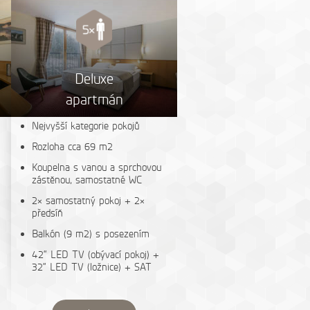
Deluxe
apartmán
Nejvyšší kategorie pokojů
Rozloha cca 69 m2
Koupelna s vanou a sprchovou
zástěnou, samostatné WC
2× samostatný pokoj + 2×
předsíň
Balkón (9 m2) s posezením
42“ LED TV (obývací pokoj) +
32“ LED TV (ložnice) + SAT