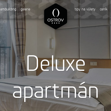
eambuilding
galerie
tipy na výlety
ceník
Deluxe
apartmán