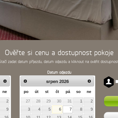
Ověřte si cenu a dostupnost pokoje
Stačí zadat datum příjezdu, datum odjezdu a kliknout na ověřit dostupnost
Datum odjezdu
srpen
2026
ne
po
út
st
čt
pá
so
ne
2
27
28
29
30
31
1
2
9
3
4
5
6
7
8
9
16
10
11
12
13
14
15
16