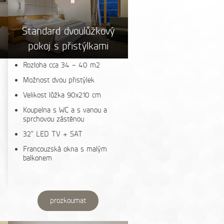
Standard dvoulůžkový
pokoj s přistýlkami
Rozloha cca 34 – 40 m2
Možnost dvou přistýlek
Velikost lůžka 90x210 cm
Koupelna s WC a s vanou a
sprchovou zástěnou
32“ LED TV + SAT
Francouzská okna s malým
balkonem
prozkoumat