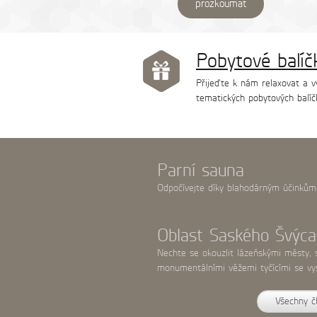
prozkoumat
Pobytové balíč
Přijeďte k nám relaxovat a v
tematických pobytových balíč
Parní sauna
Odpočívejte díky blahodárným účinkům
Oblast Saského Švýca
Nechte se okouzlit lázeňskými městy,
monumentálními věžemi tyčícími se v
Všechny č