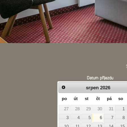
Datum příjezdu
srpen
2026
po
út
st
čt
pá
so
27
28
29
30
31
1
3
4
5
6
7
8
10
11
12
13
14
15