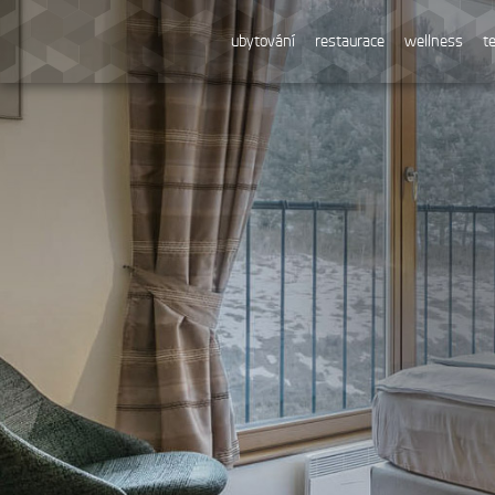
ubytování
restaurace
wellness
t