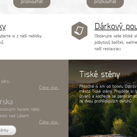
prozkoumat
prozkoumat
ky
Dárkový po
yberte si z naší nabídky
Obdarujte vaše blízké s
ků.
pobytový balíček, wellne
naší restauraci.
Sněžník
 páry…
Vydejte se z hotelu Ostrov na v
Čtěte více…
m n.m.), odkud se můžete koch
Švýcarsko i Lužické hory. Užijte 
rska
který můžete zakončit zábavnou 
 stolovými horami nebo
ysoko nad Labem…
Čtěte více…
lánky