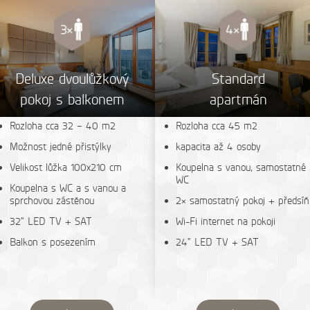
Deluxe dvoulůžkový
Standard
pokoj s balkonem
apartmán
Rozloha cca 32 – 40 m2
Rozloha cca 45 m2
Možnost jedné přistýlky
kapacita až 4 osoby
Velikost lůžka 100x210 cm
Koupelna s vanou, samostatné
WC
Koupelna s WC a s vanou a
sprchovou zástěnou
2× samostatný pokoj + předsíň
32“ LED TV + SAT
Wi-Fi internet na pokoji
Balkon s posezením
24“ LED TV + SAT