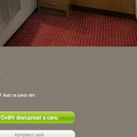
.
Budu na pokoji sám
Kompletní ceník