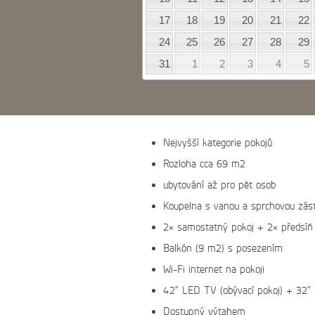
17
18
19
20
21
22
24
25
26
27
28
29
31
1
2
3
4
5
Nejvyšší kategorie pokojů
Rozloha cca 69 m2
ubytování až pro pět osob
Koupelna s vanou a sprchovou zás
2× samostatný pokoj + 2× předsíň
Balkón (9 m2) s posezením
Wi-Fi internet na pokoji
42“ LED TV (obývací pokoj) + 32“
Dostupný výtahem