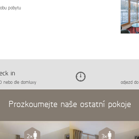
dobu pobytu
eck in
00 nebo dle domluvy
odjezd do
Prozkoumejte naše ostatní pokoje