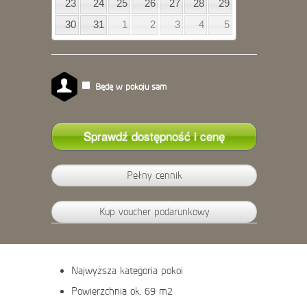
23
24
25
26
27
28
29
30
31
1
2
3
4
5
Będę w pokoju sam
Pełny cennik
Kup voucher podarunkowy
Najwyższa kategoria pokoi
Powierzchnia ok. 69 m2