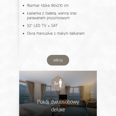
Rozmiar łóżka 90x210 cm
Łazienka z toaletą, wanną oraz
parawanem prysznicowym
32“ LED TV + SAT
Okna francuskie z małym balkonem
odkryj
Pokój dwuosobowy
deluxe