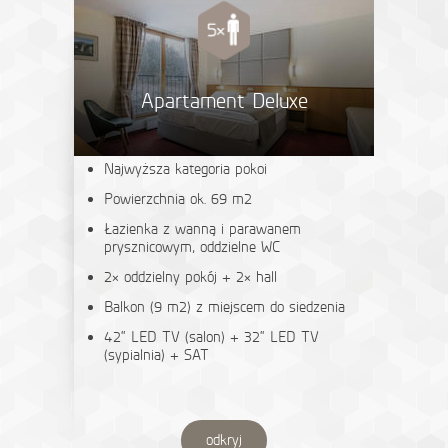
Apartament Deluxe
Najwyższa kategoria pokoi
Powierzchnia ok. 69 m2
Łazienka z wanną i parawanem
prysznicowym, oddzielne WC
2× oddzielny pokój + 2× hall
Balkon (9 m2) z miejscem do siedzenia
42“ LED TV (salon) + 32“ LED TV
(sypialnia) + SAT
odkryj