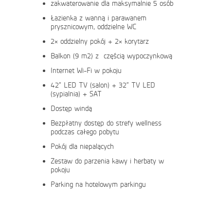
zakwaterowanie dla maksymalnie 5 osób
Łazienka z wanną i parawanem
prysznicowym, oddzielne WC
2× oddzielny pokój + 2× korytarz
Balkon (9 m2) z częścią wypoczynkową
Internet Wi-Fi w pokoju
42“ LED TV (salon) + 32“ TV LED
(sypialnia) + SAT
Dostęp windą
Bezpłatny dostęp do strefy wellness
podczas całego pobytu
Pokój dla niepalących
Zestaw do parzenia kawy i herbaty w
pokoju
Parking na hotelowym parkingu