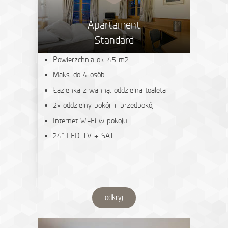
Apartament
Standard
Powierzchnia ok. 45 m2
Maks. do 4 osób
Łazienka z wanną, oddzielna toaleta
2× oddzielny pokój + przedpokój
Internet Wi-Fi w pokoju
24“ LED TV + SAT
odkryj