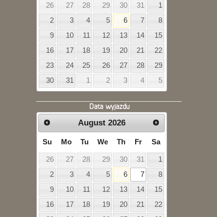
26
27
28
29
30
31
1
2
3
4
5
6
7
8
9
10
11
12
13
14
15
16
17
18
19
20
21
22
23
24
25
26
27
28
29
30
31
1
2
3
4
5
Data wyjazdu
August
2026
Su
Mo
Tu
We
Th
Fr
Sa
26
27
28
29
30
31
1
2
3
4
5
6
7
8
9
10
11
12
13
14
15
16
17
18
19
20
21
22