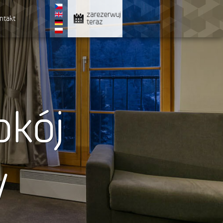
zarezerwuj
ntakt
teraz
okój
y