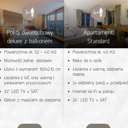
Pokój dwuosobowy
Apartament
deluxe z balkonem
Standard
Powierzchnia ok. 32 – 40 m2
Powierzchnia ok. 45 m2
Możliwość jednej dostawki
Maks. do 4 osób
Łóżko o wymiarach 100x210 cm
Łazienka z wanną, oddzielna
toaleta
Łazienka z WC oraz wanną i
parawanem prysznicowym
2× oddzielny pokój + przedpokó
32“ LED TV + SAT
Internet Wi-Fi w pokoju
Balkon z miejscami do siedzenia
24“ LED TV + SAT