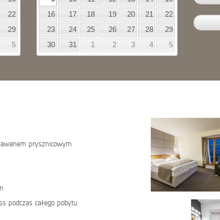
22
16
17
18
19
20
21
22
29
23
24
25
26
27
28
29
5
30
31
1
2
3
4
5
parawanem prysznicowym
em
ss podczas całego pobytu