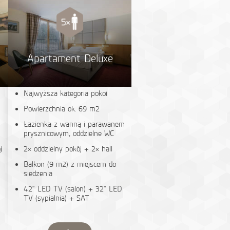
Apartament Deluxe
Najwyższa kategoria pokoi
Powierzchnia ok. 69 m2
Łazienka z wanną i parawanem
prysznicowym, oddzielne WC
j
2× oddzielny pokój + 2× hall
Balkon (9 m2) z miejscem do
siedzenia
42“ LED TV (salon) + 32“ LED
TV (sypialnia) + SAT