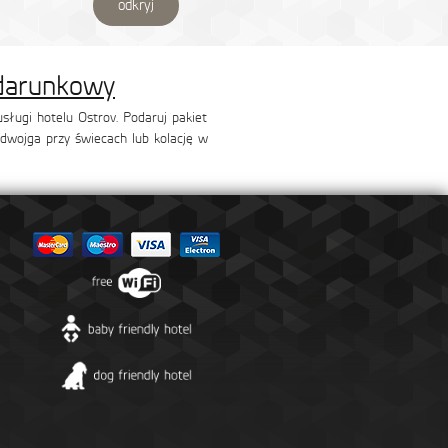
odkryj
darunkowy
sługi hotelu Ostrov. Podaruj pakiet
 dwojga przy świecach lub kolację w