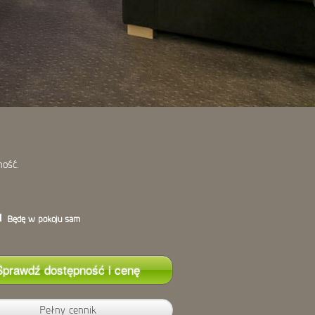
ność.
Będę w pokoju sam
Pełny cennik