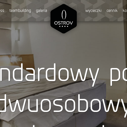
ess
teambuilding
galeria
wycieczki
cennik
ko
ndardowy p
dwuosobow