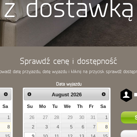
z dostawką
Sprawdź cenę i dostępność
wadź datę przyjazdu, datę wyjazdu i kliknij na przycisk sprawdź dostęp
Data wyjazdu
August
2026
Sa
Su
Mo
Tu
We
Th
Fr
Sa
1
26
27
28
29
30
31
1
8
2
3
4
5
6
7
8
15
9
10
11
12
13
14
15