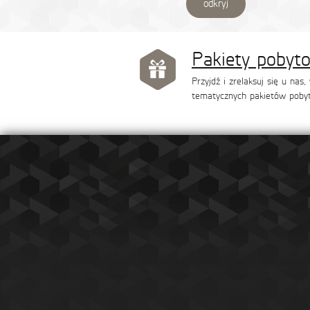
odkryj
Pakiety pobyt
Przyjdź i zrelaksuj się u nas
tematycznych pakietów poby