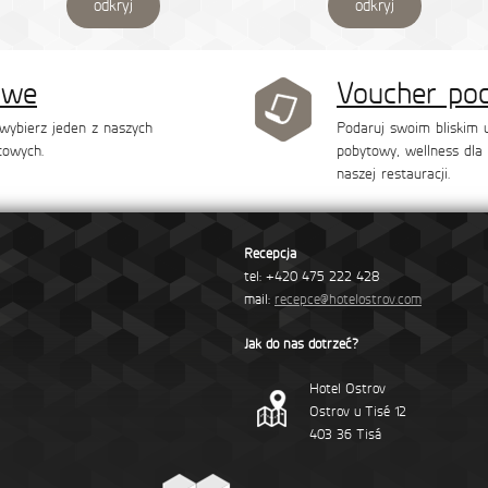
odkryj
odkryj
owe
Voucher po
, wybierz jeden z naszych
Podaruj swoim bliskim u
towych.
pobytowy, wellness dla
naszej restauracji.
Recepcja
tel: +420 475 222 428
mail:
recepce@hotelostrov.com
Jak do nas dotrzeć?
Hotel Ostrov
Ostrov u Tisé 12
403 36 Tisá