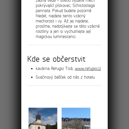
žádná věda - světlo vydává mech
pokrývající pískovec, Schistostega
11km
pennata. Pokud budete pozorně
hledat, najdete tento vzácný
mechorost i vy. Až jej najdete,
Údolím Dürre Biele k
prosíme, nedotýkejte se této vzácné
rostliny a jen si vychutnejte její
Soví bráně
magickou luminescenci.
Severním směrem od hotelu projdete po
žluté značce údolím Ostrovských skal
Kde se občerstvit
podél potoka Hammerbach.
kavárna Refugio Tisá,
www.refugio.cz
Svačinový balíček od nás z hotelu
Jeskyněmi Ostrova a