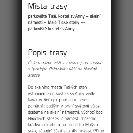
Místa trasy
8km
Výlet skalními městy
parkoviště Tisá, kostel sv.Anny – skalní
náměstí – Malé Tiské stěny ––
Tisá, Ostrov a Rájec
parkoviště kostel sv.Anny
Po červené turistické stezce projdete
nádherným údolím ostrovských skalních
věží jménem Himmelreich (v překladu
Popis trasy
Nebeský ráj) až k hlavnímu vstupu k
Tiským stěnám.
Čísla u názvu věží v závorce jsou shodná
s fyzickým číslováním věží na Naučné
stezce
Do skalního města Tiských stěn
11km
vstupujeme od kostela sv.Anny vedle
kavárny Refugio, poté co mineme
památník padlým v první světové válce,
Výlet na rozhlednu
dojdeme na skalní náměstní, výchozí bod
Naučných stezek. Z náměstí můžeme
Děčínský Sněžník
krátkým okruhem na prohlídku Malých
stěn, západní části skalního města. Přímo
Po červené turistické stezce projdete