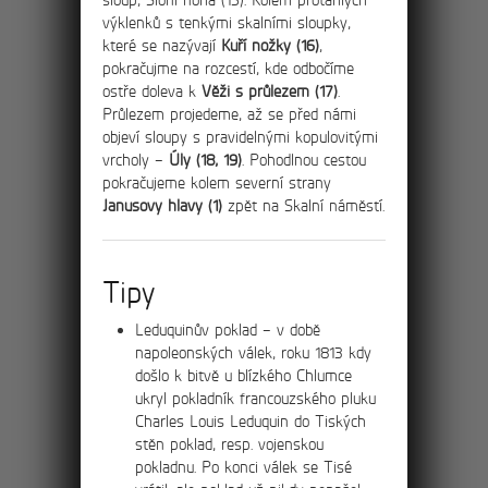
výklenků s tenkými skalními sloupky,
které se nazývají
Kuří nožky (16)
,
pokračujme na rozcestí, kde odbočíme
2km
ostře doleva k
Věži s průlezem (17)
.
Průlezem projedeme, až se před námi
objeví sloupy s pravidelnými kopulovitými
Průvodce Malými
vrcholy –
Úly (18, 19)
. Pohodlnou cestou
pokračujeme kolem severní strany
Tiskými stěnami
Janusovy hlavy (1)
zpět na Skalní náměstí.
Pohled ze skalní komnaty na Kamenný
stůl byl častým a oblíbeným motivem
Tipy
historických pohlednic
Leduquinův poklad – v době
napoleonských válek, roku 1813 kdy
došlo k bitvě u blízkého Chlumce
7km
ukryl pokladník francouzského pluku
Charles Louis Leduquin do Tiských
stěn poklad, resp. vojenskou
Po hřebenu masivů
pokladnu. Po konci válek se Tisé