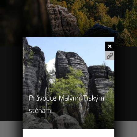
Pěší výlety
Turistické cíle
Průvodce Malými Tiskými
Cyklovýlety
stěnami