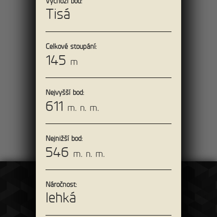
Výchozí bod:
Tisá
28km
Celkové stoupání:
Saským Švýcarskem
145
m
po pravém břehu
Labe
Nejvyšší bod:
611
m. n. m.
Čeká vás krásná okružní cesta jižní částí
NP Saské Švýcarsko, ty nejhezčí vyhlídky
a skalní věž
Nejnižší bod:
546
m. n. m.
Náročnost:
lehká