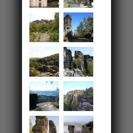
Bielatalu
13km
Z Königstein na
Lilienstein přívozem
přes Labe
Vyrážíme na jeden z nejhezčích výletů
Saským Švýcarskem. Ideálním výchozím
bodem je parkoviště u pevnosti
Königstein.
19km