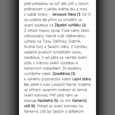
před pokladnou se tyčí oblý pilíř s úzkým
menším skalním městem na začátku
podstavcem s jakoby dvěma oky a nosy
Ostrova do strmého kopce.
z každé strany –
Janusova hlava (1)
. Od ní
se vydáme dál přímo ke schodům ve
skalní soutěsce na
Západní vyhlídku (2)
.
Z tohoto masivu bývají Tiské stěny často
15km
zobrazovány, hlavně kvůli nádhernému
Okružní výlet
výhledu na Tisou, Děčínský Sněžník,
soutěskami Kamenice
Krušné hory a Severní stěny. Z Vyhlídky
sejdeme prudkým schodištěm úzkou
a na Pravčickou bránu
soutěskou. V její půlce se nachází skalní
jizba, s krásnou skalní výzdobou a
Výlet za největšími atrakcemi Českého
kamenným vodopádem. Ze soutěsky
Švýcarska – Pravčickou bránu a soutěsky
vycházíme kolem
Zpovědnice (3)
Kamenice – Divokou a Edmundovu
k volnému prostranství kolem
Lesní brány
soutěsku.
(4)
, jedné z kulis Letopisů Narnie. Vydáme
se přímým severním směrem do temné
skalní komnaty. Pilíř před námi se
jmenuje
Kazatelna (5)
, za ním
Kamenný
stůl (6)
. Pohled ze skalní komnaty na
19km
Kamenný stůl byl častým a oblíbeným