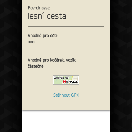
Povrch cest:
lesní cesta
Vhodné pro děti:
Recepce
ano
tel: +420 475 222 428
mail:
recepce@hotelostrov.com
Vhodné pro kočárek, vozík:
Kudy k nám?
částečně
Hotel Ostrov
Stáhnout GPX
Ostrov u Tisé 12 403 36 Tisá