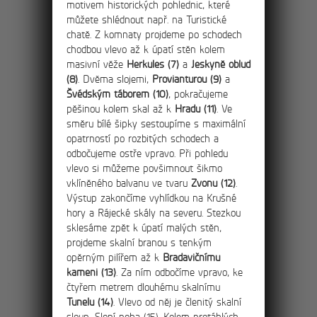
motivem historických pohlednic, které
Výlet na Bastei a hrad
můžete shlédnout např. na Turistické
Hohnstein
chatě. Z komnaty projdeme po schodech
chodbou vlevo až k úpatí stěn kolem
Projděte dvacetikilometrový okruh severní
masivní věže
Herkules (7)
a
Jeskyně oblud
části Národního parku Saské Švýcarsko,
(8)
. Dvěma slojemi,
Provianturou (9)
a
čeká Vás lázeňské město Kurorth Rathen,
Švédským táborem (10)
, pokračujeme
skalní most Bastei a hrad Hohnsteinu.
pěšinou kolem skal až k
Hradu (11)
. Ve
směru bílé šipky sestoupíme s maximální
opatrností po rozbitých schodech a
odbočujeme ostře vpravo. Při pohledu
vlevo si můžeme povšimnout šikmo
4km
vklíněného balvanu ve tvaru
Zvonu (12)
.
Výstup zakončíme vyhlídkou na Krušné
hory a Rájecké skály na severu. Stezkou
sklesáme zpět k úpatí malých stěn,
Průvodce Velkými
projdeme skalní branou s tenkým
opěrným pilířem až k
Bradavičnímu
Tiskými stěnami
kameni (13)
. Za ním odbočíme vpravo, ke
čtyřem metrem dlouhému skalnímu
Do skalního města Tiských stěn
Tunelu (14)
. Vlevo od něj je členitý skalní
vstupujeme od kostela sv. Anny v Tisé.
sloup, Sloní noha (15). Kolem protáhlých