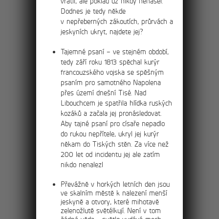
vrátil, ale poklad už nikdy nenašel.
ostrovského údolí
Dodnes je tedy někde
v nepřeberných zákoutích, průrvách a
Přímo od hotelu překonáte převýšení 110
jeskyních ukryt, najdete jej?
metrů na náhorní plošinu Nad Ostrovem,
kde se Vám otevře výhled na celé údolí.
Tajemné psaní – ve stejném období,
tedy září roku 1813 spěchal kurýr
francouzského vojska se spěšným
psaním pro samotného Napolena
přes území dnešní Tisé. Nad
12km
Na Dogu východním
Libouchcem je spatřila hlídka ruských
kozáků a začala jej pronásledovat.
hřebenem Tiských
Aby tajné psaní pro císaře nepadlo
stěn
do rukou nepřítele, ukryl jej kurýr
někam do Tiských stěn. Za více než
Výlet pro zdatné turisty jak po fyzické,
200 let od incidentu jej ale zatím
tak orientační stránce. Krása výletu je
nikdo nenalezl
běžnému turistovi dobře ukryta, tajemství
znají pouze místní a horolezci.
Převážně v horkých letních den jsou
ve skalním městě k nalezení menší
jeskyně a otvory, které mihotavě
zelenožlutě světélkují. Není v tom