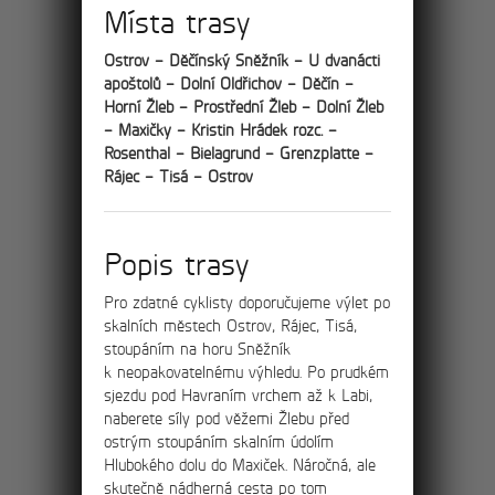
Místa trasy
8km
Výlet skalními městy
Ostrov – Děčínský Sněžník – U dvanácti
apoštolů – Dolní Oldřichov – Děčín –
Tisá, Ostrov a Rájec
Horní Žleb – Prostřední Žleb – Dolní Žleb
– Maxičky – Kristin Hrádek rozc. –
Po červené turistické stezce projdete
Rosenthal – Bielagrund – Grenzplatte –
nádherným údolím ostrovských skalních
Rájec – Tisá – Ostrov
věží jménem Himmelreich (v překladu
Nebeský ráj) až k hlavnímu vstupu k
Tiským stěnám.
Popis trasy
Pro zdatné cyklisty doporučujeme výlet po
skalních městech Ostrov, Rájec, Tisá,
11km
stoupáním na horu Sněžník
k neopakovatelnému výhledu. Po prudkém
sjezdu pod Havraním vrchem až k Labi,
Výlet na rozhlednu
naberete síly pod věžemi Žlebu před
ostrým stoupáním skalním údolím
Děčínský Sněžník
Hlubokého dolu do Maxiček. Náročná, ale
skutečně nádherná cesta po tom
Po červené turistické stezce projdete