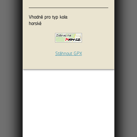
11km
Vhodné pro typ kola:
horské
Údolím Dürre Biele k
Soví bráně
Severním směrem od hotelu projdete po
Stáhnout GPX
žluté značce údolím Ostrovských skal
podél potoka Hammerbach.
Jeskyněmi Ostrova a