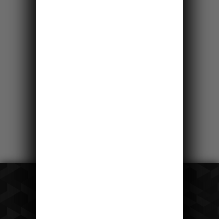
28km
Saským Švýcarskem
po pravém břehu
Labe
Čeká vás krásná okružní cesta jižní částí
NP Saské Švýcarsko, ty nejhezčí vyhlídky
a skalní věž