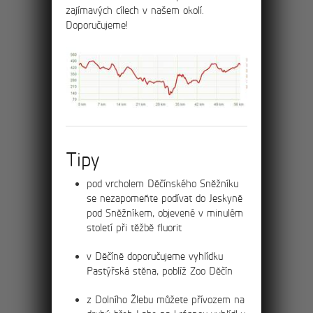
zajímavých cílech v našem okolí.
menším skalním městem na začátku
Doporučujeme!
Ostrova do strmého kopce.
15km
Okružní výlet
soutěskami Kamenice
a na Pravčickou bránu
Tipy
Výlet za největšími atrakcemi Českého
pod vrcholem Děčínského Sněžníku
Švýcarska – Pravčickou bránu a soutěsky
se nezapomeňte podívat do Jeskyně
Kamenice – Divokou a Edmundovu
pod Sněžníkem, objevené v minulém
soutěsku.
století při těžbě fluorit
v Děčíně doporučujeme vyhlídku
Pastýřská stěna, poblíž Zoo Děčín
19km
z Dolního Žlebu můžete přívozem na