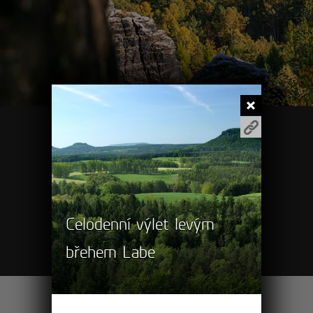
Pěší výlety
Turistické cíle
Celodenní výlet levým
Cyklovýlety
břehem Labe