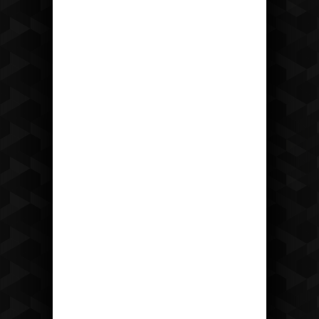
Recepce
tel: +420 475 222 428
mail:
recepce@hotelostrov.com
Kudy k nám?
Hotel Ostrov
Ostrov u Tisé 12 403 36 Tisá