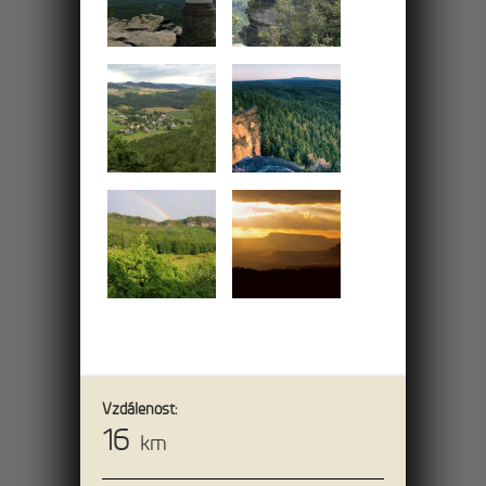
11km
Údolím Dürre Biele k
Soví bráně
Severním směrem od hotelu projdete po
žluté značce údolím Ostrovských skal
podél potoka Hammerbach.
Vzdálenost:
16
km
Jeskyněmi Ostrova a