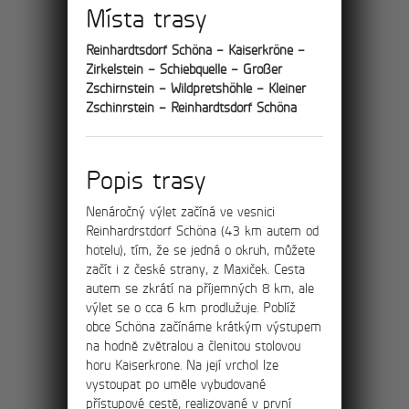
Místa trasy
8km
Výlet skalními městy
Reinhardtsdorf Schöna – Kaiserkröne –
Zirkelstein – Schiebquelle – Großer
Tisá, Ostrov a Rájec
Zschirnstein – Wildpretshöhle – Kleiner
Zschinrstein – Reinhardtsdorf Schöna
Po červené turistické stezce projdete
nádherným údolím ostrovských skalních
věží jménem Himmelreich (v překladu
Nebeský ráj) až k hlavnímu vstupu k
Popis trasy
Tiským stěnám.
Nenáročný výlet začíná ve vesnici
Reinhardrstdorf Schöna (43 km autem od
hotelu), tím, že se jedná o okruh, můžete
začít i z české strany, z Maxiček. Cesta
11km
autem se zkrátí na příjemných 8 km, ale
výlet se o cca 6 km prodlužuje. Poblíž
obce Schöna začínáme krátkým výstupem
Výlet na rozhlednu
na hodně zvětralou a členitou stolovou
horu Kaiserkrone. Na její vrchol lze
Děčínský Sněžník
vystoupat po uměle vybudované
přístupové cestě, realizované v první
Po červené turistické stezce projdete