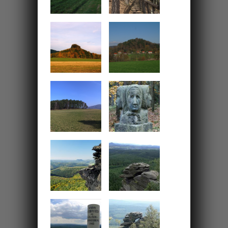
ostrovského údolí
Přímo od hotelu překonáte převýšení 110
metrů na náhorní plošinu Nad Ostrovem,
kde se Vám otevře výhled na celé údolí.
12km
Na Dogu východním
hřebenem Tiských
stěn
Výlet pro zdatné turisty jak po fyzické,
tak orientační stránce. Krása výletu je
běžnému turistovi dobře ukryta, tajemství
znají pouze místní a horolezci.