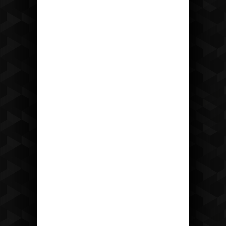
Recepce
tel: +420 475 222 428
mail:
recepce@hotelostrov.com
Kudy k nám?
Hotel Ostrov
Ostrov u Tisé 12 403 36 Tisá