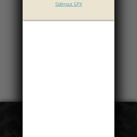
Stáhnout GPX
28km
Saským Švýcarskem
po pravém břehu
Labe
Čeká vás krásná okružní cesta jižní částí
NP Saské Švýcarsko, ty nejhezčí vyhlídky
a skalní věž