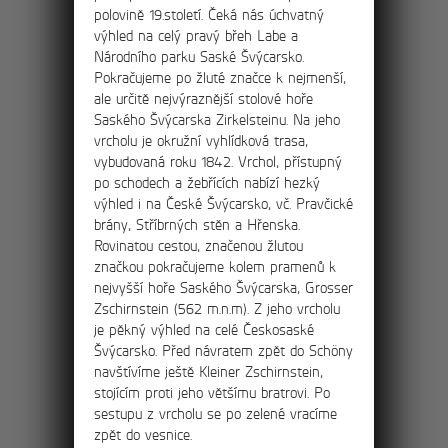
polovině 19.století. Čeká nás úchvatný
menším skalním městem na začátku
výhled na celý pravý břeh Labe a
Ostrova do strmého kopce.
Národního parku Saské Švýcarsko.
Pokračujeme po žluté značce k nejmenší,
ale určitě nejvýraznější stolové hoře
Saského Švýcarska Zirkelsteinu. Na jeho
15km
vrcholu je okružní vyhlídková trasa,
Okružní výlet
vybudovaná roku 1842. Vrchol, přístupný
soutěskami Kamenice
po schodech a žebřících nabízí hezký
výhled i na České Švýcarsko, vč. Pravčické
a na Pravčickou bránu
brány, Stříbrných stěn a Hřenska.
Rovinatou cestou, značenou žlutou
Výlet za největšími atrakcemi Českého
značkou pokračujeme kolem pramenů k
Švýcarska – Pravčickou bránu a soutěsky
nejvyšší hoře Saského Švýcarska, Grosser
Kamenice – Divokou a Edmundovu
Zschirnstein (562 m.n.m). Z jeho vrcholu
soutěsku.
je pěkný výhled na celé Českosaské
Švýcarsko. Před návratem zpět do Schöny
navštívíme ještě Kleiner Zschirnstein,
stojícím proti jeho většímu bratrovi. Po
sestupu z vrcholu se po zelené vracíme
19km
zpět do vesnice.