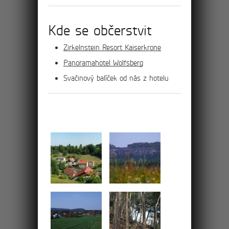
Kde se občerstvit
2km
Zirkelnstein Resort Kaiserkrone
Panoramahotel Wolfsberg
Průvodce Malými
Svačinový balíček od nás z hotelu
Tiskými stěnami
Pohled ze skalní komnaty na Kamenný
stůl byl častým a oblíbeným motivem
historických pohlednic
7km
Po hřebenu masivů