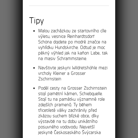
Výlet na Bastei a hrad
Hohnstein
Tipy
Projděte dvacetikilometrový okruh severní
Malou zacházkou ze startovního cíle
části Národního parku Saské Švýcarsko,
výletu, vesnice Reinhardtsdorf
čeká Vás lázeňské město Kurorth Rathen,
Schöna dojdete po modré značce na
skalní most Bastei a hrad Hohnsteinu.
vyhlídku Hundskirche. Odtud je moc
pěkný výhled jak na kaňon Labe, tak
na masiv Schrammsteine.
Navštivte jeskyni Wildretshöhle mezi
vrcholy Kleiner a Grosser
4km
Zschirnstein
Podél cesty na Grosser Zschirnstein
stojí pamětní kámen, Schiebquelle.
Stojí tu na památku významné role
Průvodce Velkými
zdejších pramenů. Ty během
třicetileté války zachránily před
Tiskými stěnami
zkázou suchem blízké obce, díky
výstavbě na tu dobu unikátního
Do skalního města Tiských stěn
posuvného vodovodu. Nejvetší
jeskyně Českosaského Švýcarska
vstupujeme od kostela sv. Anny v Tisé.