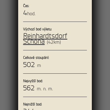
Čas:
Bielatalu
4
hod.
Výchozí bod výletu:
Reinhardtsdorf
13km
Z Königstein na
Schöna
(42km)
Lilienstein přívozem
přes Labe
Celkové stoupání:
502
Vyrážíme na jeden z nejhezčích výletů
m
Saským Švýcarskem. Ideálním výchozím
bodem je parkoviště u pevnosti
Königstein.
Nejvyšší bod:
562
m. n. m.
19km
Nejnižší bod: