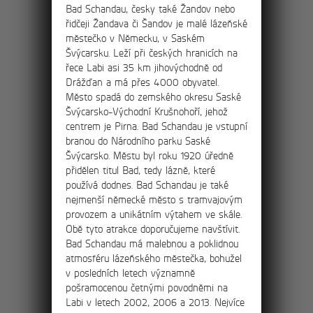
Bad Schandau, česky také Žandov nebo
8km
řidčeji Žandava či Šandov je malé lázeňské
Výlet skalními městy
městečko v Německu, v Saském
Švýcarsku. Leží při českých hranicích na
Tisá, Ostrov a Rájec
řece Labi asi 35 km jihovýchodně od
Drážďan a má přes 4000 obyvatel.
Po červené turistické stezce projdete
Město spadá do zemského okresu Saské
nádherným údolím ostrovských skalních
Švýcarsko-Východní Krušnohoří, jehož
věží jménem Himmelreich (v překladu
centrem je Pirna. Bad Schandau je vstupní
Nebeský ráj) až k hlavnímu vstupu k
branou do Národního parku Saské
Tiským stěnám.
Švýcarsko. Městu byl roku 1920 úředně
přidělen titul Bad, tedy lázně, které
používá dodnes. Bad Schandau je také
nejmenší německé město s tramvajovým
11km
provozem a unikátním výtahem ve skále.
Obě tyto atrakce doporučujeme navštívit.
Bad Schandau má malebnou a poklidnou
Výlet na rozhlednu
atmosféru lázeňského městečka, bohužel
v posledních letech významně
Děčínský Sněžník
pošramocenou četnými povodněmi na
Labi v letech 2002, 2006 a 2013. Nejvíce
Po červené turistické stezce projdete