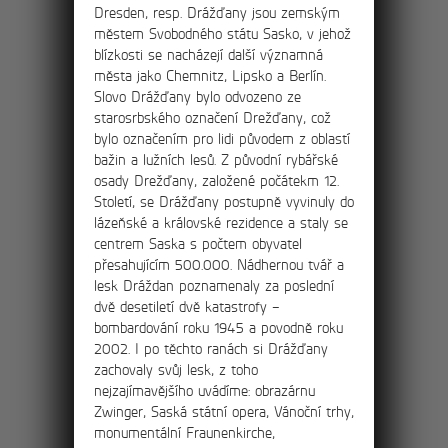
Dresden, resp. Drážďany jsou zemským
8km
městem Svobodného státu Sasko, v jehož
Výlet skalními městy
blízkosti se nacházejí další významná
města jako Chemnitz, Lipsko a Berlín.
Tisá, Ostrov a Rájec
Slovo Drážďany bylo odvozeno ze
starosrbského označení Drežďany, což
Po červené turistické stezce projdete
bylo označením pro lidi původem z oblastí
nádherným údolím ostrovských skalních
bažin a lužních lesů. Z původní rybářské
věží jménem Himmelreich (v překladu
osady Drežďany, založené počátekm 12.
Nebeský ráj) až k hlavnímu vstupu k
Století, se Drážďany postupně vyvinuly do
Tiským stěnám.
lázeňské a královské rezidence a staly se
centrem Saska s počtem obyvatel
přesahujícím 500.000. Nádhernou tvář a
lesk Dráždan poznamenaly za poslední
11km
dvě desetiletí dvě katastrofy –
bombardování roku 1945 a povodně roku
2002. I po těchto ranách si Drážďany
Výlet na rozhlednu
zachovaly svůj lesk, z toho
nejzajímavějšího uvádíme: obrazárnu
Děčínský Sněžník
Zwinger, Saská státní opera, Vánoční trhy,
monumentální Fraunenkirche,
Po červené turistické stezce projdete