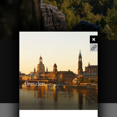
Pěší výlety
Turistické cíle
Dresden
Cyklovýlety