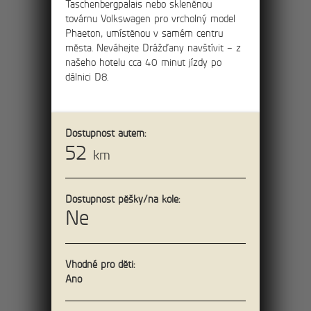
Taschenbergpalais nebo skleněnou
menším skalním městem na začátku
továrnu Volkswagen pro vrcholný model
Ostrova do strmého kopce.
Phaeton, umístěnou v samém centru
města. Neváhejte Drážďany navštívit – z
našeho hotelu cca 40 minut jízdy po
dálnici D8.
15km
Okružní výlet
soutěskami Kamenice
Dostupnost autem:
52
a na Pravčickou bránu
km
Výlet za největšími atrakcemi Českého
Švýcarska – Pravčickou bránu a soutěsky
Dostupnost pěšky/na kole:
Kamenice – Divokou a Edmundovu
Ne
soutěsku.
Vhodné pro děti:
Ano
19km