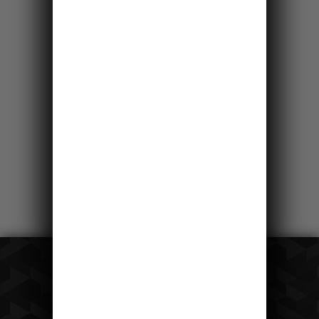
28km
Saským Švýcarskem
po pravém břehu
Labe
Čeká vás krásná okružní cesta jižní částí
NP Saské Švýcarsko, ty nejhezčí vyhlídky
a skalní věž