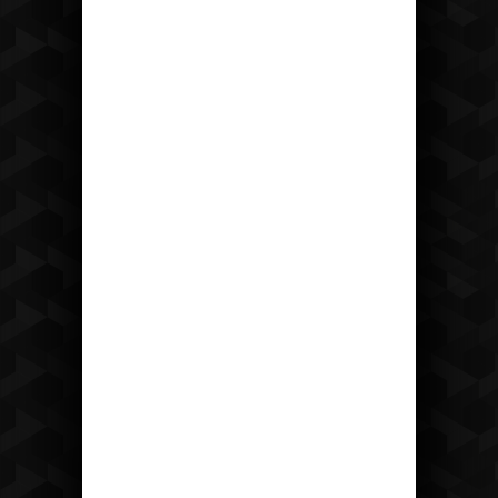
Recepce
tel: +420 475 222 428
mail:
recepce@hotelostrov.com
Kudy k nám?
Hotel Ostrov
Ostrov u Tisé 12 403 36 Tisá