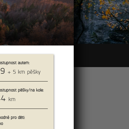
Cyklovýlety
stupnost autem:
39
+ 5 km pěšky
11km
stupnost pěšky/na kole:
44
km
nu Děčínský
odné pro děti:
no