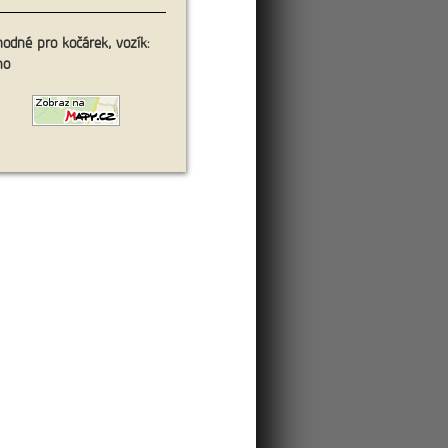
projdete menším skalním městem na
odné pro kočárek, vozík:
pce.
no
19km
a hrad Hohnstein
uh severní části Národního parku
ňské město Kurorth Rathen, skalní
.
2km