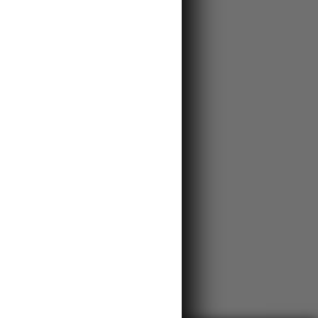
rdcem Českého
, brány do středu Českého Švýcarska
hmu hradu Šaunštejnu.
28km
kem po pravém
ižní částí NP Saské Švýcarsko, ty