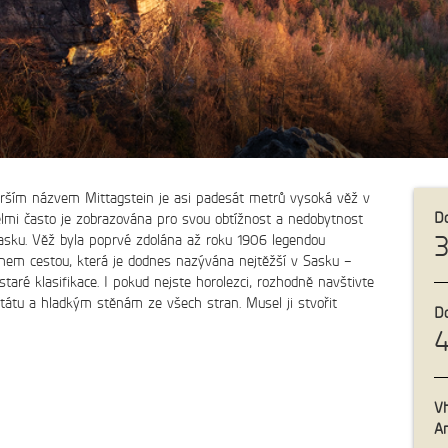
Turistické cíle
tarším názvem Mittagstein je asi padesát metrů vysoká věž v
Do
lmi často je zobrazována pro svou obtížnost a nedobytnost
asku. Věž byla poprvé zdolána až roku 1906 legendou
hem cestou, která je dodnes nazývána nejtěžší v Sasku –
staré klasifikace. I pokud nejste horolezci, rozhodně navštivte
státu a hladkým stěnám ze všech stran. Musel ji stvořit
8km
Do
y Tisá, Ostrov a
Výlet na rozhled
Vh
Sněžník
A