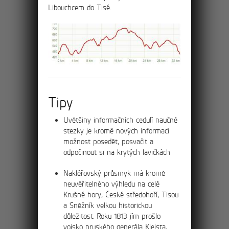
Libouchcem do Tisé.
menším skalním městem na začátku
Ostrova do strmého kopce.
15km
Okružní výlet
soutěskami Kamenice
Tipy
a na Pravčickou bránu
Uvětšiny informačních cedulí naučné
Výlet za největšími atrakcemi Českého
stezky je kromě nových informací
Švýcarska – Pravčickou bránu a soutěsky
možnost posedět, posvačit a
Kamenice – Divokou a Edmundovu
odpočinout si na krytých lavičkách
soutěsku.
Nakléřovský průsmyk má kromě
neuvěřitelného výhledu na celé
Krušné hory, České středohoří, Tisou
a Sněžník velkou historickou
19km
důležitost. Roku 1813 jím prošlo
vojsko pruského generála Kleista,