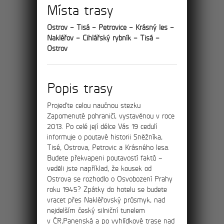
Místa trasy
8km
Výlet skalními městy
Ostrov – Tisá – Petrovice – Krásný les –
Nakléřov – Cihlářský rybník – Tisá –
Tisá, Ostrov a Rájec
Ostrov
Po červené turistické stezce projdete
nádherným údolím ostrovských skalních
věží jménem Himmelreich (v překladu
Popis trasy
Nebeský ráj) až k hlavnímu vstupu k
Tiským stěnám.
Projeďte celou naučnou stezku
Zapomenuté pohraničí, vystavěnou v roce
2013. Po celé její délce Vás 19 cedulí
informuje o poutavé historii Sněžníka,
Tisé, Ostrova, Petrovic a Krásného lesa.
11km
Budete překvapeni poutavostí faktů –
veděli jste například, že kousek od
Ostrova se rozhodlo o Osvobození Prahy
Výlet na rozhlednu
roku 1945? Zpátky do hotelu se budete
vracet přes Nakléřovský průsmyk, nad
Děčínský Sněžník
nejdelším český silniční tunelem
v ČR,Panenská a po vyhlídkové trase nad
Po červené turistické stezce projdete