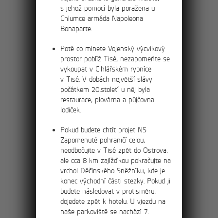
Výlet na Bastei a hrad
s jehož pomocí byla poražena u
Chlumce armáda Napoleona
Hohnstein
Bonaparte.
Projděte dvacetikilometrový okruh severní
Poté co minete Vojenský výcvikový
části Národního parku Saské Švýcarsko,
prostor poblíž Tisé, nezapomeňte se
čeká Vás lázeňské město Kurorth Rathen,
vykoupat v Cihlářském rybníce
skalní most Bastei a hrad Hohnsteinu.
v Tisé. V dobách největší slávy
počátkem 20.století u něj byla
restaurace, plovárna a půjčovna
lodiček.
4km
Pokud budete chtít projet NS
Zapomenuté pohraničí celou,
neodbočujte v Tisé zpět do Ostrova,
ale cca 8 km zajížďkou pokračujte na
Průvodce Velkými
vrchol Děčínského Sněžníku, kde je
Tiskými stěnami
konec východní části stezky. Pokud ji
budete následovat v protisměru,
Do skalního města Tiských stěn
dojedete zpět k hotelu. U vjezdu na
vstupujeme od kostela sv. Anny v Tisé.
naše parkoviště se nachází 7.