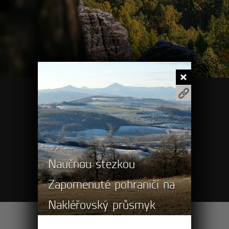
Pěší výlety
Turistické cíle
Naučnou stezkou
Cyklovýlety
Zapomenuté pohraničí na
Nakléřovský průsmyk