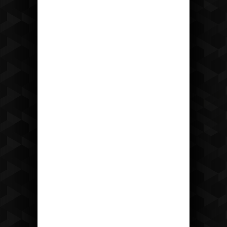
Recepce
tel: +420 475 222 428
mail:
recepce@hotelostrov.com
Kudy k nám?
Hotel Ostrov
Ostrov u Tisé 12 403 36 Tisá