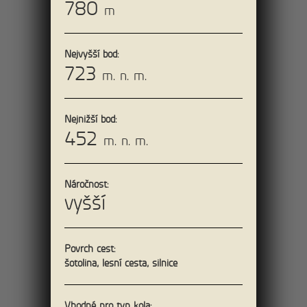
780
m
11km
Nejvyšší bod:
Údolím Dürre Biele k
723
m. n. m.
Soví bráně
Severním směrem od hotelu projdete po
Nejnižší bod:
žluté značce údolím Ostrovských skal
452
m. n. m.
podél potoka Hammerbach.
Náročnost:
vyšší
Povrch cest:
šotolina, lesní cesta, silnice
Jeskyněmi Ostrova a
Vhodné pro typ kola: