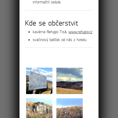
informační cedule.
Kde se občerstvit
2km
kavárna Refugio Tisá,
www.refugio.cz
Průvodce Malými
svačinový balíček od nás z hotelu
Tiskými stěnami
Pohled ze skalní komnaty na Kamenný
stůl byl častým a oblíbeným motivem
historických pohlednic
7km
Po hřebenu masivů