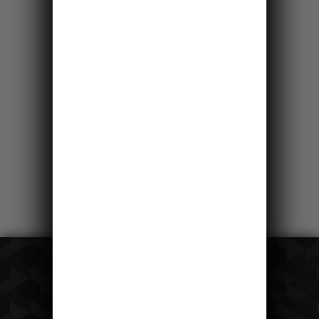
28km
Saským Švýcarskem
po pravém břehu
Labe
Čeká vás krásná okružní cesta jižní částí
NP Saské Švýcarsko, ty nejhezčí vyhlídky
a skalní věž