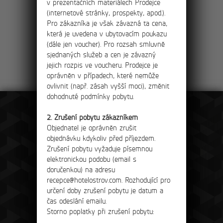
v prezentačních materiálech Prodejce
(internetové stránky, prospekty, apod.).
Pro zákazníka je však závazná ta cena,
která je uvedena v ubytovacím poukazu
(dále jen voucher). Pro rozsah smluvně
sjednaných služeb a cen je závazný
jejich rozpis ve voucheru. Prodejce je
oprávněn v případech, které nemůže
ovlivnit (např. zásah vyšší moci), změnit
dohodnuté podmínky pobytu.
2. Zrušení pobytu zákazníkem
Objednatel je oprávněn zrušit
Reception
objednávku kdykoliv před příjezdem.
tel: +420 475 222 428
Zrušení pobytu vyžaduje písemnou
mail:
recepce@hotelostrov.com
elektronickou podobu (email s
doručenkou) na adresu
Find a route
recepce@hotelostrov.com. Rozhodující pro
určení doby zrušení pobytu je datum a
čas odeslání emailu.
Storno poplatky při zrušení pobytu:
Hotel Ostrov