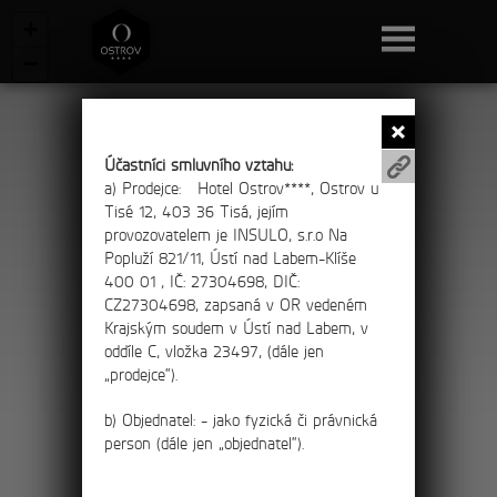
+
−
Účastníci smluvního vztahu:
a) Prodejce:
Hotel Ostrov****, Ostrov u
Tisé 12, 403 36 Tisá, jejím
provozovatelem je INSULO, s.r.o Na
Popluží 821/11, Ústí nad Labem-Klíše
Get route
400 01 , IČ: 27304698, DIČ:
CZ27304698, zapsaná v OR vedeném
Krajským soudem v Ústí nad Labem, v
oddíle C, vložka 23497, (dále jen
„prodejce“).
b) Objednatel:
- jako fyzická či právnická
person (dále jen „objednatel“).