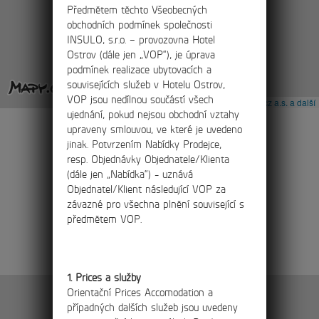
Předmětem těchto Všeobecných
obchodních podmínek společnosti
INSULO, s.r.o. – provozovna Hotel
Ostrov (dále jen „VOP“), je úprava
podmínek realizace ubytovacích a
souvisejících služeb v Hotelu Ostrov,
VOP jsou nedílnou součástí všech
Leaflet
|
© Seznam.cz a.s. a další
ujednání, pokud nejsou obchodní vztahy
upraveny smlouvou, ve které je uvedeno
jinak. Potvrzením Nabídky Prodejce,
resp. Objednávky Objednatele/Klienta
(dále jen „Nabídka“) - uznává
Objednatel/Klient následující VOP za
závazné pro všechna plnění související s
předmětem VOP.
1. Prices a služby
Orientační Prices Accomodation a
případných dalších služeb jsou uvedeny