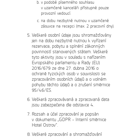
v podobě písemného souhlasu
v uzamčené kanceláři přístupné pouze
provozní vedoucí.
na dobu nezbytně nutnou v uzamčené
zásuvce na recepci (max. 2 pracovní dny).
Veškeré osobní údaje jsou shromažďovány
jen na dobu nezbytně nutnou k vyřízení
rezervace, pobytu a splnění zákonných
povinností stanovených státem. Veškeré
tyto aktivity jsou v souladu s nařízením
Evropského parlamentu a Rady (EU)
2016/679 ze dne 27. dubna 2016 o
ochraně fyzických osob v souvislosti se
zpracováním osobních údajů a o volném
pohybu těchto údajů a o zrušení směrnice
95/46/ES.
Veškerá zpracovávaná a zpracovaná data
jsou zabezpečena dle odstavce 4.
Rozsah a účel zpracování je popsán
v dokumentu „GDPR - Interní směrnice
Hotel Ostrov“.
Veškeré zpracování a shromažďování