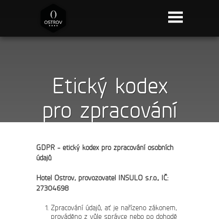
Etický kodex
pro zpracování
osobních údajů
GDPR - etický kodex pro zpracování osobních
údajů
Hotel Ostrov, provozovatel INSULO s.r.o., IČ:
27304698
Zpracování údajů, ať je nařízeno zákonem,
prováděno z vůle správce nebo po dohodě