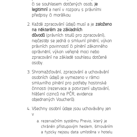
či se souhlasem dotčených osob,
je
legitimní
a není v rozporu s právními
předpisy či morálkou.
Každé zpracování údajů musí a je
založeno
na některém ze základních
důvodů
(právních titulů pro zpracování),
nejčastěji se jedná o smluvní plnění, výkon
právních povinností či plnění zákonného
oprávnění, výkon veřejné moci nebo
zpracování na základě souhlasu dotčené
osoby.
Shromažďování, zpracování a uchovávání
osobních údajů je vymezeno v rámci
smluvního plnění pro potřeby hostinské
činnosti (rezervace a potvrzení ubytování,
hlášení cizinců na PČR, evidence
objednaných Voucherů).
Všechny osobní údaje jsou uchovávány jen
v
rezervačním systému Previo, který je
chráněn přístupovým heslem, šifrováním
a fyzicky nejsou data umístěna v hotelu.