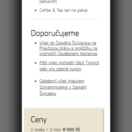
parkovišti
Coffee & Tea set na pokoji
více
Doporučujeme
Výlet do Českého Švýcarska na
Pravčickou bránu a projížďku na
cena:
7 550 Kč/os.
pramicích Soutěskami Kamenice
Pěší výlet východní částí Tiských
stěn pro zdatné turisty
Celodenní výlet masivem
Schrammsteine v Saském
Švýcasku
více
Ceny
2 osoby / 2 noci:
8 500
Kč
cena:
4 900 Kč/os.