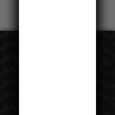
více
Recepce
tel: +420 475 222 428
mail:
recepce@hotelostrov.com