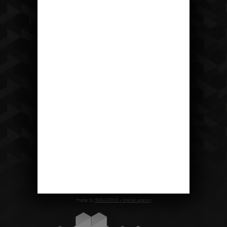
Kudy k nám?
Hotel Ostrov
Ostrov u Tisé 12 403 36 Tisá
made by
SMWORKS - digital agency