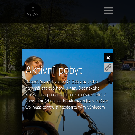
Aktivní pobyt
Odpočíváte rádi aktivně? Zdolejte vrchol
nejvyšší stolové hory u nás, Děčínského
Sněžníku a po návratu na koloběžce (léto) /
snowtube (zima) do hotelu relaxujte v našem
wellness centru s neodolatelným výhledem.