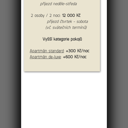
příjezd neděle-středa
2 osoby / 2 noci:
12 000 Kč
příjezd čtvrtek - sobota
(vč. svátečních termínů)
Vyšší kategorie pokojů
Apartmán standard
:
+300 Kč/noc
více
Apartmán de-luxe
:
+600 Kč/noc
cena:
4 500 Kč/os.