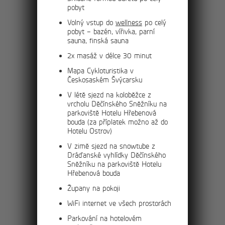
pobyt
Volný vstup do
wellness
po celý
cena:
4 250 Kč/os.
pobyt – bazén, vířivka, parní
sauna, finská sauna
2x masáž v délce 30 minut
Mapa Cykloturistika v
Českosaském Švýcarsku
V létě sjezd na koloběžce z
vrcholu Děčínského Sněžníku na
parkoviště Hotelu Hřebenová
bouda (za příplatek možno až do
více
Hotelu Ostrov)
V zimě sjezd na snowtube z
Dráďanské vyhlídky Děčínského
Sněžníku na parkoviště Hotelu
cena:
3 900 Kč/os.
Hřebenová bouda
Župany na pokoji
WiFi internet ve všech prostorách
Parkování na hotelovém