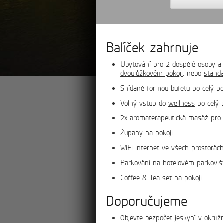
Balíček zahrnuje
Ubytování pro 2 dospělé osoby a d
dvoulůžkovém pokoji
, nebo
stand
Snídaně formou bufetu po celý p
Volný vstup do
wellness
po celý p
2x aromaterapeutická masáž pro 
Župany na pokoji
WiFi internet ve všech prostorác
Parkování na hotelovém parkoviš
Coffee & Tea set na pokoji
Doporučujeme
více
0bjevte bezpočet jeskyní v okružn