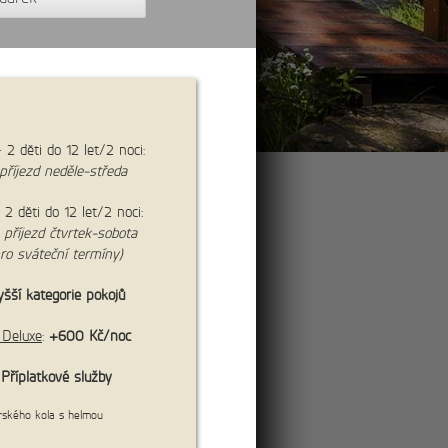
 2 děti do 12 let/2 noci:
příjezd neděle-středa
- 2 děti do 12 let/2 noci:
cena:
4 250 Kč/os.
č
příjezd čtvrtek-sobota
ro sváteční termíny)
šší kategorie pokojů
Deluxe
:
+600 Kč/noc
Příplatkové služby
více
rského kola s helmou