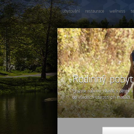
ubytování
restaurace
wellness
t
Rodinný pobyt
Prožijte rodinný víkend s dětmi v
od všedních starostí při masáži.