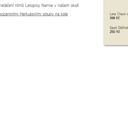
atáčení filmů Letopisy Narnie v našem okolí
pozantními Herkulovými sloupy na kole
Late Check-o
cena:
3 900 Kč/os.
399 Kč
Sjezd Děčíns
250 Kč
cena:
4 900 Kč/os.