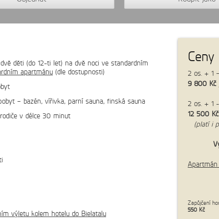
Ceny
vě děti (do 12-ti let) na dvě noci ve standardním
ardním apartmánu
(dle dostupnosti)
2 os. + 1 –
9 800 Kč
obyt
obyt – bazén, vířivka, parní sauna, finská sauna
2 os. + 1 
cena:
5 350 Kč/os.
12 500 K
rodiče v délce 30 minut
(platí i p
Vy
h
ti
Apartmán 
Zapůjčení ho
550 Kč
ím výletu kolem hotelu do Bielatalu