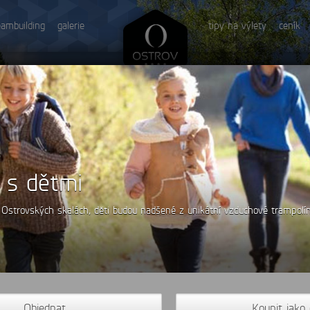
eambuilding
galerie
tipy na výlety
ceník
 s dětmi
 Ostrovských skalách, děti budou nadšené z unikátní vzduchové trampolín
Objednat
Koupit jako