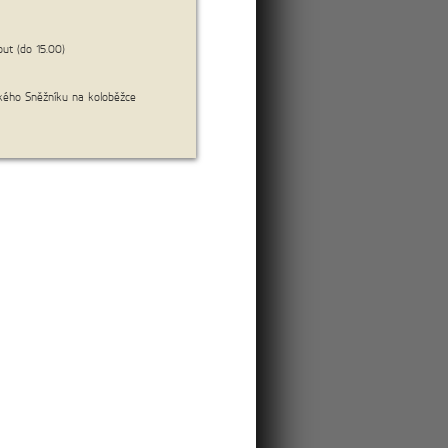
ut (do 15.00)
cena:
7 550 Kč/os.
kého Sněžníku na koloběžce
více
cena:
4 500 Kč/os.