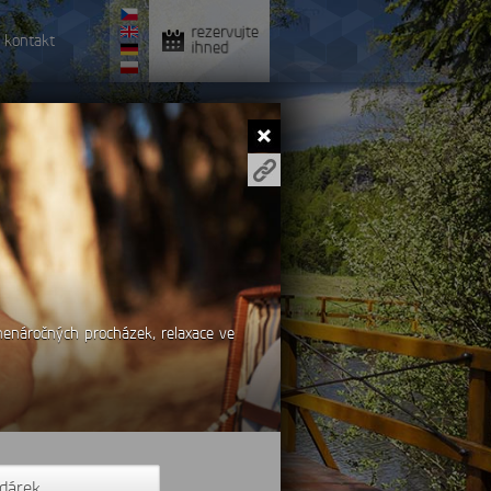
rezervujte
kontakt
ihned
nenáročných procházek, relaxace ve
 dárek