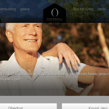
eambuilding
galerie
tipy na výlety
ceník
aše rodiče? Dopřejte jim příjemnou relaxaci v komfortním hotelu plnou 
 jídla a pití!
Objednat
Koupit jako