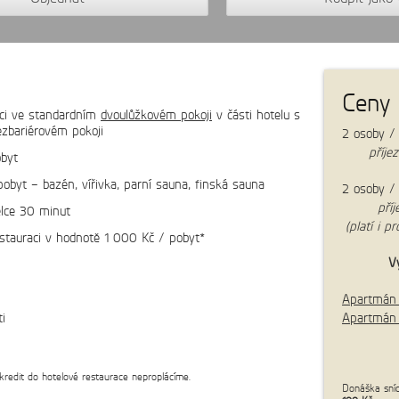
Ceny
oci ve standardním
dvoulůžkovém pokoji
v části hotelu s
zbariérovém pokoji
2 osoby /
příje
obyt
obyt – bazén, vířivka, parní sauna, finská sauna
2 osoby /
cena:
5 350 Kč/os.
př
lce 30 minut
(platí i p
estauraci v hodnotě 1 000 Kč / pobyt*
Vy
h
Apartmán 
ti
Apartmán 
kredit do hotelové restaurace neproplácíme.
Donáška sní