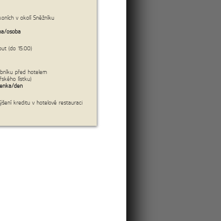
koních v okolí Sněžníku
cena:
7 550 Kč/os.
na/osoba
ut (do 15.00)
ybníku před hotelem
řského lístku)
lenka/den
šení kreditu v hotelové restauraci
více
cena:
4 500 Kč/os.