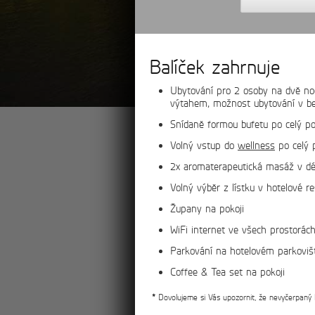
Balíček zahrnuje
Ubytování pro 2 osoby na dvě n
výtahem, možnost ubytování v be
Snídaně formou bufetu po celý p
Volný vstup do
wellness
po celý p
2x aromaterapeutická masáž v dé
Volný výběr z lístku v hotelové r
Župany na pokoji
WiFi internet ve všech prostorác
Parkování na hotelovém parkoviš
Coffee & Tea set na pokoji
více
*
Dovolujeme si Vás upozornit, že nevyčerpaný 