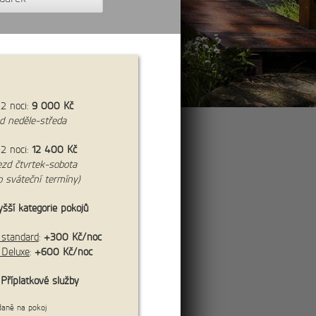
 2 noci:
9 0
00 Kč
zd neděle-středa
 2 noci:
12 400 Kč
cena:
4 250 Kč/os.
íjezd čtvrtek-sobota
ro sváteční termíny)
šší kategorie pokojů
standard
:
+300 Kč/noc
Deluxe
:
+600 Kč/noc
Příplatkové služby
více
daně na pokoj