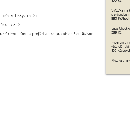
100 Kč
Vyjížďka na 
cena:
3 900 Kč/os.
s průvodcem
o města Tiských stěn
550 Kč/hodi
 Soví bráně
Late Check-o
399 Kč
ravčickou bránu a projížďku na pramicích Soutěskami
Rybaření v r
(držitelé rybá
150 Kč/povo
Možnost navý
cena:
4 900 Kč/os.