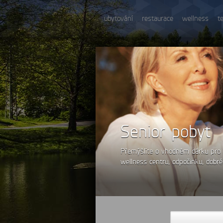
ubytování
restaurace
wellness
t
Senior pobyt
Přemýšlíte o vhodném dárku pro V
wellness centru, odpočinku, dobrého