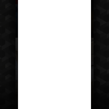
wellness
teambuilding