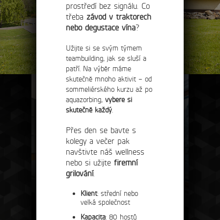
prostředí bez signálu. Co
třeba
závod v traktorech
nebo degustace vína
?
Užijte si se svým týmem
teambuilding, jak se sluší a
patří. Na výběr máme
skutečně mnoho aktivit – od
sommeliérského kurzu až po
aquazorbing,
vybere si
skutečně každý
.
Přes den se bavte s
kolegy a večer pak
navštivte náš wellness
nebo si užijte
firemní
grilování
.
Klient
: střední nebo
velká společnost
ubytování
Kapacita
: 80 hostů