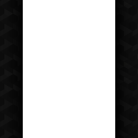
Recepce
tel: +420 475 222 428
mail:
recepce@hotelostrov.com
Kudy k nám?
Hotel Ostrov
Ostrov u Tisé 12 403 36 Tisá