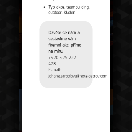
Typ akce
: teambuilding,
outdoor, školení
Ozvěte se nám a
sestavíme vám
firemní akci přímo
na míru.
+420 475 222
428
E-mail:
johana.stroblova@hotelostrov.com
restaurace